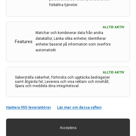
förbättra tjänster.
ALLTID AKTIV
Matchar och kombinerar data från andra
datakällor, Länka olika enheter, Identifierar
Features
enheter baserat på information som överförs
automatiskt.
ALLTID AKTIV
Säkerställa säkerhet, förhindra och upptäcka bedrägerier
Kontakt
samt åtgärda fel, Leverera och visa reklam och innehåll,
Spara och meddela dina integritetsval.
Neurologi i Sverige
c/o Forskaren Office Hub
Hagaplan 4
Hantera 955-leverantörer
Läs mer om dessa syften
113 68 Stockholm
nis@pharma-industry.se
Acceptera