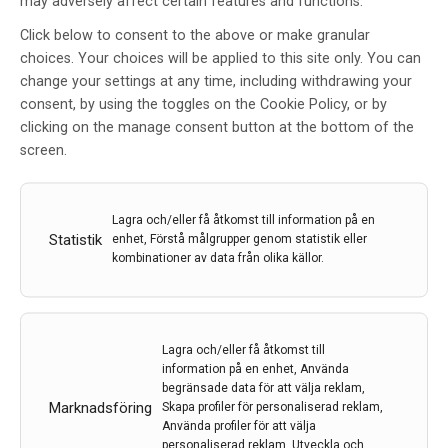
may adversely affect certain features and functions.
Nanopartikel som kan motverka
Click below to consent to the above or make granular
Alzheimer och Parkinson
choices. Your choices will be applied to this site only. You can
upptäckt
change your settings at any time, including withdrawing your
consent, by using the toggles on the Cookie Policy, or by
Av
Umeå universitet
clicking on the manage consent button at the bottom of the
screen.
1 jul 2021
Etiketter:
Alzheimer
,
Ludmilla Morozova-Roche
,
nano
,
Niob
,
Parkinson
,
polyoxometalat
,
polyoxoniobat
,
Umeå
Lagra och/eller få åtkomst till information på en
Universitet
Statistik
enhet, Förstå målgrupper genom statistik eller
kombinationer av data från olika källor.
En molekyl i nanostorlek med ett speciellt grundämne
kan hålla tillbaka bildningen av plack i hjärnvävnaden.
Den här nya upptäckten av forskare vid Umeå
universitet i samarbete med forskare i Kroatien och
Lagra och/eller få åtkomst till
Litauen innebär i förlängningen hopp om nya
information på en enhet, Använda
behandlingar.
begränsade data för att välja reklam,
Marknadsföring
Skapa profiler för personaliserad reklam,
LÄS MER...
Använda profiler för att välja
personaliserad reklam, Utveckla och