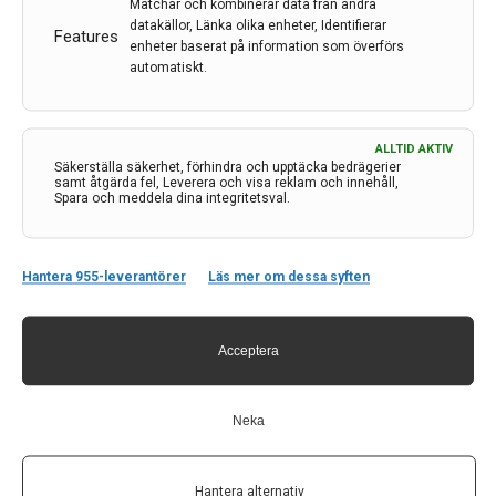
Matchar och kombinerar data från andra
Universitet
datakällor, Länka olika enheter, Identifierar
Features
enheter baserat på information som överförs
En molekyl i nanostorlek med ett speciellt grundämne
automatiskt.
kan hålla tillbaka bildningen av plack i hjärnvävnaden.
Den här nya upptäckten av forskare vid Umeå
universitet i samarbete med forskare i Kroatien och
ALLTID AKTIV
Litauen innebär i förlängningen hopp om nya
Säkerställa säkerhet, förhindra och upptäcka bedrägerier
samt åtgärda fel, Leverera och visa reklam och innehåll,
behandlingar.
Spara och meddela dina integritetsval.
LÄS MER...
Hantera 955-leverantörer
Läs mer om dessa syften
Acceptera
Neka
Hantera alternativ