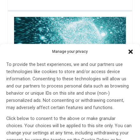
Nya nanopartiklar hämmar
Manage your privacy
amyloider i neurodegenerativa
To provide the best experiences, we and our partners use
sjukdomar
technologies like cookies to store and/or access device
information. Consenting to these technologies will allow us
Av
LUDMILLA MOROZOVA- ROCHE, ANDRÉ OHLIN, MICHAEL
HOLMBOE, ŽELJKO SVEDRUŽIC
and our partners to process personal data such as browsing
behavior or unique IDs on this site and show (non-)
25 feb 2022
personalized ads. Not consenting or withdrawing consent,
Etiketter:
Alzheimers sjukdom
,
amyloider
,
ANDRÉ
may adversely affect certain features and functions.
OHLIN
,
Ludmilla Morozova-Roche
,
MICHAEL HOLMBOE
,
Nanopartiklar
,
Parkinsons sjukdom
,
ŽELJKO SVEDRUŽIC
Click below to consent to the above or make granular
choices. Your choices will be applied to this site only. You can
Nyligen utvecklade polyoxometalatpartiklar i
change your settings at any time, including withdrawing your
nanostorlek har visat sig kunna hämma och till och