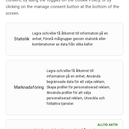
consent, by using the toggles on the Cookie Policy, or by
med disaggregera amyloida plack som leder till
clicking on the manage consent button at the bottom of the
neurodegenerativa sjuk- domar som Alzheimers och
screen.
Parkinsons sjukdom. Denna upptäckt är resultatet av
ett interdisciplinärt och interna- tionellt samarbete
mellan Umeå universitet och Rijeka University i
Lagra och/eller få åtkomst till information på en
Kroatien.
Statistik
enhet, Förstå målgrupper genom statistik eller
kombinationer av data från olika källor.
LÄS MER...
Lagra och/eller få åtkomst till
Nanopartikel som kan motverka
information på en enhet, Använda
begränsade data för att välja reklam,
Alzheimer och Parkinson
Marknadsföring
Skapa profiler för personaliserad reklam,
upptäckt
Använda profiler för att välja
personaliserad reklam, Utveckla och
förbättra tjänster.
Av
Umeå universitet
1 jul 2021
Etiketter:
Alzheimer
,
Ludmilla Morozova-Roche
,
nano
,
ALLTID AKTIV
Niob
,
Parkinson
,
polyoxometalat
,
polyoxoniobat
,
Umeå