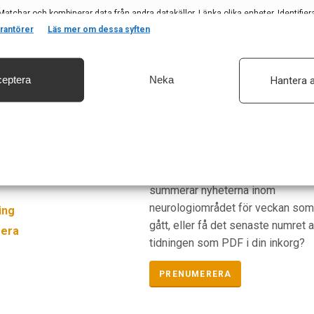
Matchar och kombinerar data från andra datakällor, Länka olika enheter, Identifier
baserat på information som överförs automatiskt.
rantörer
Läs mer om dessa syften
eptera
Neka
Hantera a
säkerhet, förhindra och upptäcka bedrägerier samt åtgärda fel, Leverera och visa
, Spara och meddela dina integritetsval.
Prenumerera
ogi i Sverige
Vill du ha ett nyhetsbrev som
summerar nyheterna inom
neurologiområdet för veckan so
ing
gått, eller få det senaste numret 
era
tidningen som PDF i din inkorg?
PRENUMERERA