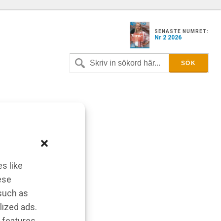
SENASTE NUMRET:
Nr 2 2026
s like
ese
 such as
lized ads.
 features