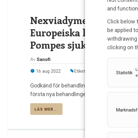
and function
Nexviadyme (avalglukos
Click below 
Europeiska kommission
be applied to
withdrawing 
Pompes sjukdom
clicking on 
Av
Sanofi
L
16 aug 2022
Etiketter:
avalglukosidas alfa
,
Statistik
e
Godkänd för behandling av hela spektrume
första nya behandlingen som blivit godkänd
Marknadsf
LÄS MER...