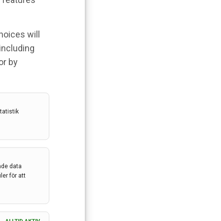
hoices will
 including
or by
atistik
ade data
er för att