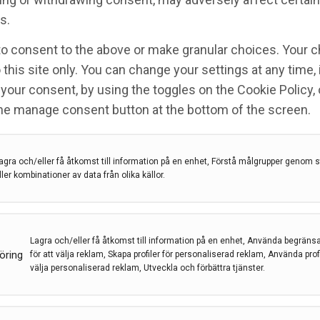
s.
idas alfa) godkänt av
to consent to the above or make granular choices. Your c
en för behandling av
 this site only. You can change your settings at any time,
your consent, by using the toggles on the Cookie Policy, 
the manage consent button at the bottom of the screen.
agra och/eller få åtkomst till information på en enhet, Förstå målgrupper genom st
Nexviadyme
,
Pompes sjukdom
,
Sanofi
ller kombinationer av data från olika källor.
t av Pompes sjukdom, både IOPD och LOPD. Den
 för Pompes sjukdom på över 15 år.
Lagra och/eller få åtkomst till information på en enhet, Använda begräns
öring
för att välja reklam, Skapa profiler för personaliserad reklam, Använda profil
välja personaliserad reklam, Utveckla och förbättra tjänster.