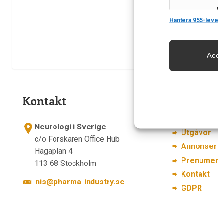
Features
Hantera 955-leve
Acc
Säkerställa 
och innehåll
Kontakt
Länkar
Om Neurol
Neurologi i Sverige
Utgåvor
c/o Forskaren Office Hub
Annonser
Hagaplan 4
Prenumer
113 68 Stockholm
Kontakt
nis@pharma-industry.se
GDPR