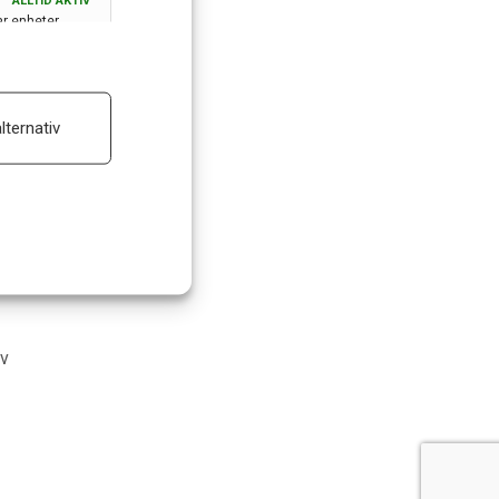
ALLTID AKTIV
ar enheter
ALLTID AKTIV
lternativ
 reklam
m
av