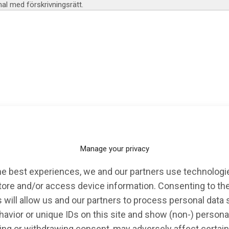
l med förskrivningsrätt.
KALENDARIUM
EVENT
OPINION
Manage your privacy
he best experiences, we and our partners use technologie
tore and/or access device information. Consenting to th
 will allow us and our partners to process personal data
avior or unique IDs on this site and show (non-) persona
ng or withdrawing consent, may adversely affect certain