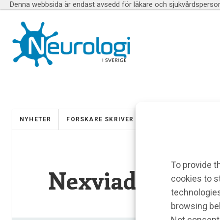
Denna webbsida är endast avsedd för läkare och sjukvårdspersona
NYHETER
FORSKARE SKRIVER
UTBILDNINGAR
To provide t
Nexviadyme
cookies to s
technologies
browsing beh
Not consenti