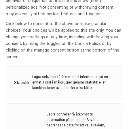
behavior or unique IDs on this site and show (non-)
personalized ads. Not consenting or withdrawing consent,
may adversely affect certain features and functions.
Click below to consent to the above or make granular
choices. Your choices will be applied to this site only. You can
change your settings at any time, including withdrawing your
consent, by using the toggles on the Cookie Policy, or by
Neurologiska kliniken vid
clicking on the manage consent button at the bottom of the
Akademiska sjukhuset, Uppsala
screen.
Av
Jan-Olof Smedberg
12 feb 2011
Lagra och/eller få åtkomst till information på en
Statistik
enhet, Förstå målgrupper genom statistik eller
Etiketter:
Kliniken i Fokus
,
Neurologkliniken Uppsala
kombinationer av data från olika källor.
Patientvård stammen i ett vittgrenat träd – Kan en
neurologklinik liknas vid ett träd? Ja, vid Akademiska
sjukhuset i Uppsala används den vackra bilden för att
Lagra och/eller få åtkomst till
beskriva vad som både är det viktigaste i
information på en enhet, Använda
verksamheten och vad som ger näring åt all den
begränsade data för att välja reklam,