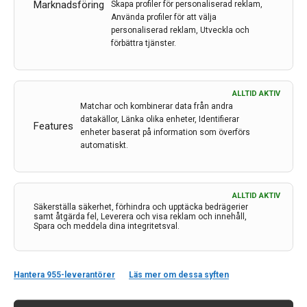
fruktbärande forskning som bedrivs parallellt vid
Marknadsföring
Skapa profiler för personaliserad reklam,
landstingets klinik och universitetets institution.
Använda profiler för att välja
personaliserad reklam, Utveckla och
förbättra tjänster.
LÄS MER...
ALLTID AKTIV
Matchar och kombinerar data från andra
datakällor, Länka olika enheter, Identifierar
Features
enheter baserat på information som överförs
automatiskt.
ALLTID AKTIV
Säkerställa säkerhet, förhindra och upptäcka bedrägerier
samt åtgärda fel, Leverera och visa reklam och innehåll,
Spara och meddela dina integritetsval.
Kontakt
Hantera 955-leverantörer
Läs mer om dessa syften
Neurologi i Sverige
c/o Forskaren Office Hub
Hagaplan 4