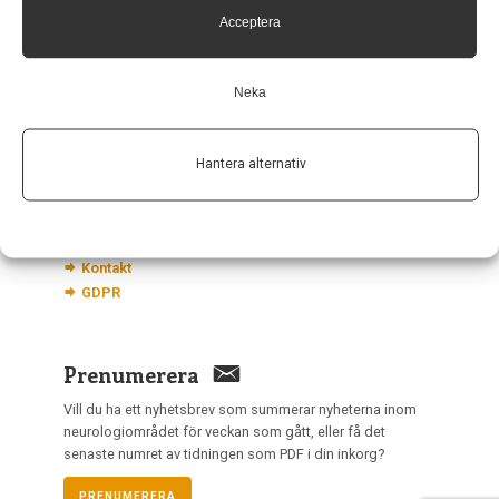
113 68 Stockholm
Acceptera
nis@pharma-industry.se
Neka
Länkar
Hantera alternativ
Om Neurologi i Sverige
Utgåvor
Annonsering
Prenumerera
Kontakt
GDPR
Prenumerera
Vill du ha ett nyhetsbrev som summerar nyheterna inom
neurologiområdet för veckan som gått, eller få det
senaste numret av tidningen som PDF i din inkorg?
PRENUMERERA