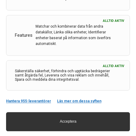
ALLTID AKTIV
Matchar och kombinerar data från andra
datakällor, Länka olika enheter, Identifierar
Features
enheter baserat på information som överförs
automatiskt.
ALLTID AKTIV
Kontakt
Säkerställa säkerhet, förhindra och upptäcka bedrägerier
samt åtgärda fel, Leverera och visa reklam och innehåll,
Spara och meddela dina integritetsval.
Neurologi i Sverige
c/o Forskaren Office Hub
Hagaplan 4
113 68 Stockholm
Hantera 955-leverantörer
Läs mer om dessa syften
nis@pharma-industry.se
Acceptera
Länkar