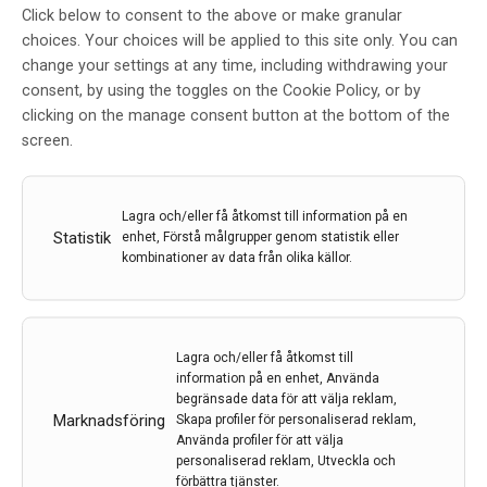
Click below to consent to the above or make granular
Nya centrum för hjärta-kärl och
choices. Your choices will be applied to this site only. You can
neuro på Karolinska
change your settings at any time, including withdrawing your
Universitetssjukhuset
consent, by using the toggles on the Cookie Policy, or by
clicking on the manage consent button at the bottom of the
Av
Karolinska Universitetssjukhuset
screen.
6 dec 2022
Etiketter:
Karolinska Universitetssjukhuset
,
Lagra och/eller få åtkomst till information på en
Neurocentrum
Statistik
enhet, Förstå målgrupper genom statistik eller
kombinationer av data från olika källor.
Två nya centrum har öppnats på Karolinska
Universitetssjukhuset. De involverar flera olika enheter
med höga ambitioner. Neurocentrum och Hjärt-
Kärlcentrum är initiativ för ökat samarbete och en mer
Lagra och/eller få åtkomst till
sammanhållen vård för medicin i framkant.
information på en enhet, Använda
begränsade data för att välja reklam,
LÄS MER...
Marknadsföring
Skapa profiler för personaliserad reklam,
Använda profiler för att välja
personaliserad reklam, Utveckla och
förbättra tjänster.