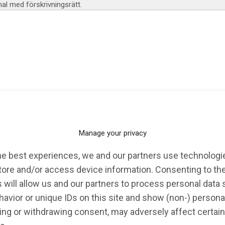
l med förskrivningsrätt.
KALENDARIUM
EVENT
OPINION
Manage your privacy
he best experiences, we and our partners use technologie
tore and/or access device information. Consenting to th
angas
 will allow us and our partners to process personal data
avior or unique IDs on this site and show (non-) persona
ng or withdrawing consent, may adversely affect certain