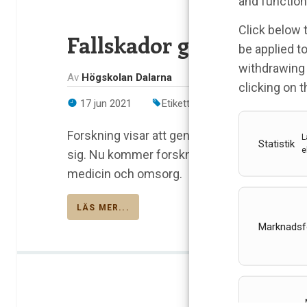
and function
Click below 
Fallskador går att före
be applied to
withdrawing 
Av
Högskolan Dalarna
clicking on 
17 jun 2021
Etiketter:
Fallskador
,
Högskolan
Forskning visar att genom specifik och målin
L
Statistik
e
sig. Nu kommer forskningen till nytta via utb
medicin och omsorg.
LÄS MER...
Marknadsf