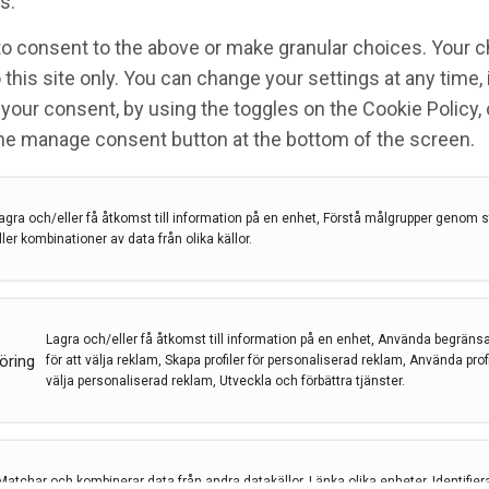
s.
to consent to the above or make granular choices. Your c
bygga genom träning
 this site only. You can change your settings at any time,
your consent, by using the toggles on the Cookie Policy, 
the manage consent button at the bottom of the screen.
 Dalarna
,
Marina Arkkukangas
,
Michail Tonkonogi
riktad träning kan man minska risken för att skada
agra och/eller få åtkomst till information på en enhet, Förstå målgrupper genom st
ller kombinationer av data från olika källor.
ildningar inom fysioterapi, arbetsterapi, omvårdnad,
Lagra och/eller få åtkomst till information på en enhet, Använda begräns
öring
för att välja reklam, Skapa profiler för personaliserad reklam, Använda profil
välja personaliserad reklam, Utveckla och förbättra tjänster.
Matchar och kombinerar data från andra datakällor, Länka olika enheter, Identifier