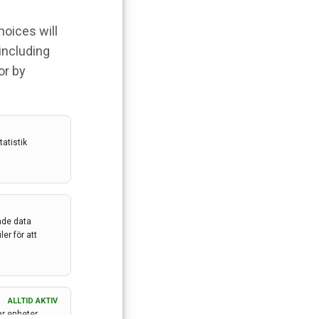
hoices will
 including
or by
atistik
ade data
er för att
ALLTID AKTIV
ar enheter