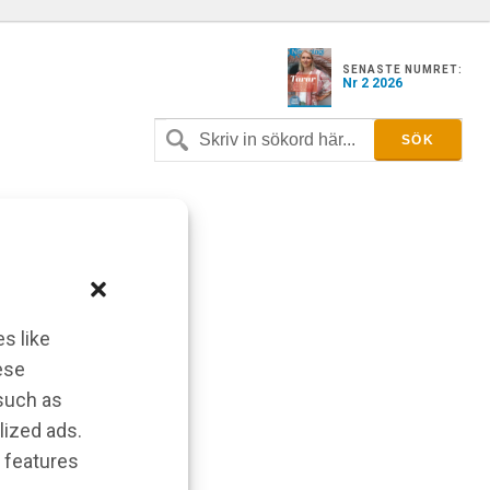
SENASTE NUMRET:
Nr 2 2026
s like
ese
 such as
lized ads.
 features