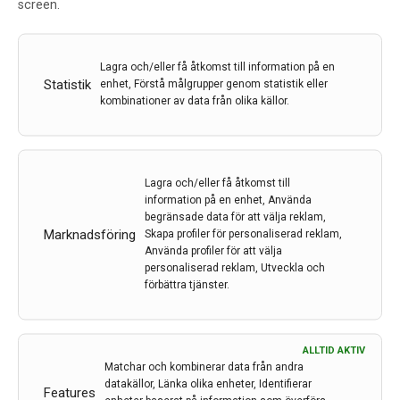
screen.
Av
Magnhild Sandberg
18 dec 2018
Lagra och/eller få åtkomst till information på en
Etiketter:
ECTRIMS 2018
,
Kongressreferat
,
Magnhild
Statistik
enhet, Förstå målgrupper genom statistik eller
Sandberg
,
MS
,
Multipel Scleros
,
Referat
kombinationer av data från olika källor.
European Committee for Treatment and Research in
Multiple Sclerosis (ECTRIMS) avhöll sin årliga kongress
i Berlin i oktober. På plats fanns Magnhild Sandberg,
Lagra och/eller få åtkomst till
docent i neurologi och överläkare vid
information på en enhet, Använda
Universitetssjukhuset i Lund, som här bidrar med en
begränsade data för att välja reklam,
rapport från den 34:e ECTRIMS-kongressen, med mer
Marknadsföring
Skapa profiler för personaliserad reklam,
än 10.000 deltagare.
Använda profiler för att välja
personaliserad reklam, Utveckla och
förbättra tjänster.
LÄS MER...
ALLTID AKTIV
Matchar och kombinerar data från andra
datakällor, Länka olika enheter, Identifierar
Features