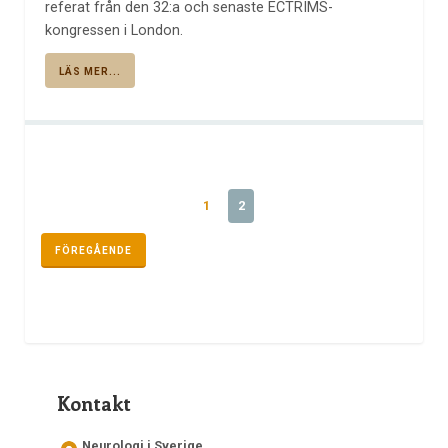
referat från den 32:a och senaste ECTRIMS-
kongressen i London.
LÄS MER...
1
2
FÖREGÅENDE
Kontakt
Neurologi i Sverige