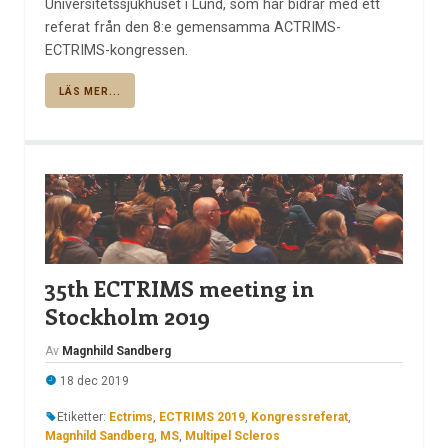
Universitetssjukhuset i Lund, som här bidrar med ett
referat från den 8:e gemensamma ACTRIMS-
ECTRIMS-kongressen.
LÄS MER...
35th ECTRIMS meeting in
Stockholm 2019
Av
Magnhild Sandberg
18 dec 2019
Etiketter:
Ectrims
,
ECTRIMS 2019
,
Kongressreferat
,
Magnhild Sandberg
,
MS
,
Multipel Scleros