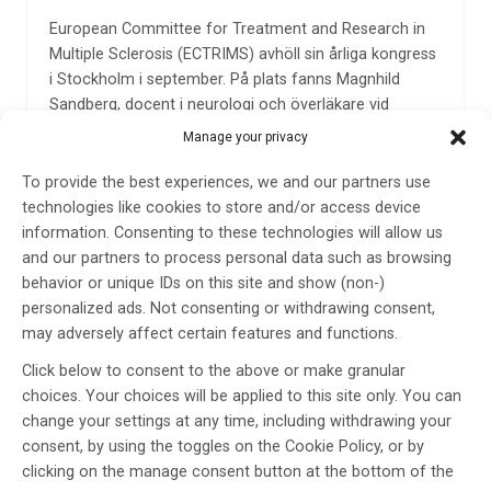
European Committee for Treatment and Research in
Multiple Sclerosis (ECTRIMS) avhöll sin årliga kongress
i Stockholm i september. På plats fanns Magnhild
Sandberg, docent i neurologi och överläkare vid
Universitetssjukhuset i Lund, som här bidrar med en
Manage your privacy
rapport från den 35:e ECTRIMS-kongressen, med mer
än 10.000 deltagare.
To provide the best experiences, we and our partners use
technologies like cookies to store and/or access device
LÄS MER...
information. Consenting to these technologies will allow us
and our partners to process personal data such as browsing
behavior or unique IDs on this site and show (non-)
personalized ads. Not consenting or withdrawing consent,
may adversely affect certain features and functions.
Click below to consent to the above or make granular
choices. Your choices will be applied to this site only. You can
change your settings at any time, including withdrawing your
34th ECTRIMS MEETING – Berlin,
consent, by using the toggles on the Cookie Policy, or by
10–12 oktober 2018
clicking on the manage consent button at the bottom of the