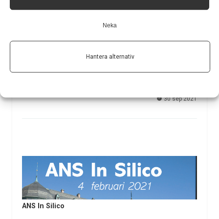
AAN 2021 – Virtual meeting 17 – 22 april
Neka
American Academy of Neurology avhöll sin årliga
kongress i april . Liksom så mycket annat i år ar
rangerades mötet virtuellt . På plats framför sin
Hantera alternativ
datorskärm fanns Magnhild Sandberg, docent i
neurologi och överläkare vid Universitetssjukhuset i
Lund, som…
30 sep 2021
ANS In Silico