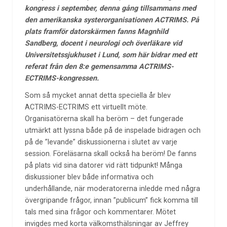
kongress i september, denna gång tillsammans med
den amerikanska systerorganisationen ACTRIMS. På
plats framför datorskärmen fanns Magnhild
Sandberg, docent i neurologi och överläkare vid
Universitetssjukhuset i Lund, som här bidrar med ett
referat från den 8:e gemensamma ACTRIMS-
ECTRIMS-kongressen.
Som så mycket annat detta speciella år blev
ACTRIMS-ECTRIMS ett virtuellt möte.
Organisatörerna skall ha beröm – det fungerade
utmärkt att lyssna både på de inspelade bidragen och
på de ”levande” diskussionerna i slutet av varje
session. Föreläsarna skall också ha beröm! De fanns
på plats vid sina datorer vid rätt tidpunkt! Många
diskussioner blev både informativa och
underhållande, när moderatorerna inledde med några
övergripande frågor, innan ”publicum” fick komma till
tals med sina frågor och kommentarer. Mötet
invigdes med korta välkomsthälsningar av Jeffrey