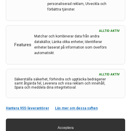
personaliserad reklam, Utveckla och
förbättra tjänster.
Neurologidagarna 2021 – Virtuellt möte 19–21 maj
Neurologidagarna 2021, Sveriges viktigaste årliga möte
ALLTID AKTIV
Matchar och kombinerar data från andra
anordnat av Svenska Neurolog föreningen (SNF) har
datakällor, Länka olika enheter, Identifierar
genom tiderna genomgått ett antal namnbyten. Först
Features
enheter baserat på information som överförs
var det Vårmötet, de senaste åren Neurologiveckan
automatiskt.
och i år ”Neurologidagar” i ljuset av pandemin. Shala
Ghaderi Berntsson, docent vid…
1 okt 2021
ALLTID AKTIV
Säkerställa säkerhet, förhindra och upptäcka bedrägerier
samt åtgärda fel, Leverera och visa reklam och innehåll,
Spara och meddela dina integritetsval.
Hantera 955-leverantörer
Läs mer om dessa syften
Acceptera