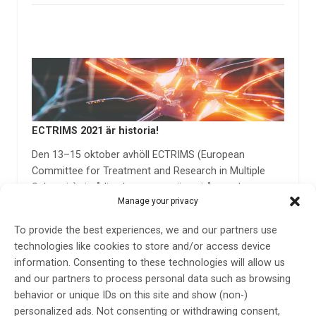
ECTRIMS 2021 är historia!
Den 13–15 oktober avhöll ECTRIMS (European
Committee for Treatment and Research in Multiple
Sclerosis) sin årliga kongress – även i år var den
Manage your privacy
virtuell. På plats framför datorskärmen fanns Magnhild
Sandberg, docent i neurologi och överläkare vid
To provide the best experiences, we and our partners use
Universitetssjukhuset i Lund,…
technologies like cookies to store and/or access device
13 dec 2021
information. Consenting to these technologies will allow us
and our partners to process personal data such as browsing
behavior or unique IDs on this site and show (non-)
personalized ads. Not consenting or withdrawing consent,