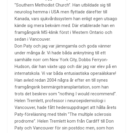
”Southern Methodist Church”. Han utbildade sig till
neurolog hemma i USA men flyttade därefter till
Kanada, vars sjukvårdssystem han enligt egen utsago
kände sig mera bekväm med. Där etablerade han en
framgångsrik MS-klinik först i Western Ontario och
sedan i Vancouver.
Don Paty och jag var jämngamla och goda vänner
under många år. Vi hade båda anknytning till ett
samhälle norr om New York City, Dobbs Ferryon-
Hudson, där han växte upp och där jag var elev på en
internatskola. Vi var båda entusiastiska operaälskare!
Han avled redan 2004 några år efter en till synes
framgångsrik benmärgstransplantation, som han
trots det beskrev som ”nothing I would recommend”.
Helen Tremlett, professor i neuroepidemiologi i
Vancouver, hade fått hedersuppdraget att hålla årets
Paty-föreläsning med titeln ”The multiple sclerosis
prodrome”. Helen Tremlett kom från Cardiff till Don
Paty och Vancouver för sin postdoc men, som hon