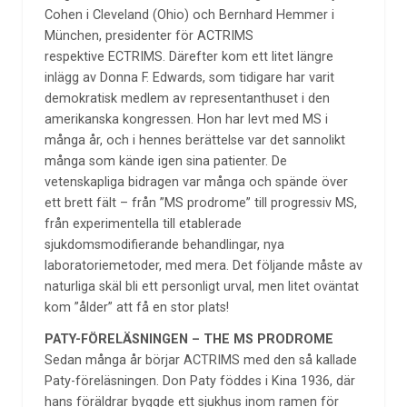
Cohen i Cleveland (Ohio) och Bernhard Hemmer i
München, presidenter för ACTRIMS
respektive ECTRIMS. Därefter kom ett litet längre
inlägg av Donna F. Edwards, som tidigare har varit
demokratisk medlem av representanthuset i den
amerikanska kongressen. Hon har levt med MS i
många år, och i hennes berättelse var det sannolikt
många som kände igen sina patienter. De
vetenskapliga bidragen var många och spände över
ett brett fält – från ”MS prodrome” till progressiv MS,
från experimentella till etablerade
sjukdomsmodifierande behandlingar, nya
laboratoriemetoder, med mera. Det följande måste av
naturliga skäl bli ett personligt urval, men litet oväntat
kom ”ålder” att få en stor plats!
PATY-FÖRELÄSNINGEN – THE MS PRODROME
Sedan många år börjar ACTRIMS med den så kallade
Paty-föreläsningen. Don Paty föddes i Kina 1936, där
hans föräldrar byggde ett sjukhus inom ramen för