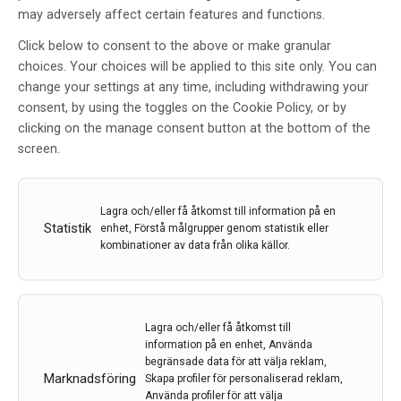
may adversely affect certain features and functions.
Click below to consent to the above or make granular
choices. Your choices will be applied to this site only. You can
change your settings at any time, including withdrawing your
consent, by using the toggles on the Cookie Policy, or by
MDS Virtual Congress, September 17–22 2021
clicking on the manage consent button at the bottom of the
screen.
Sedan det publika mötet i Nice år 2019 med 6.000
delegater har pandemin drivit utvecklingen mot
virtuella internetbaserade kongresser. År 2020 var hela
Lagra och/eller få åtkomst till information på en
20.000 personer registrerade och i år skulle mötet ha
Statistik
enhet, Förstå målgrupper genom statistik eller
hållits i Köpenhamn, men av kända skäl blev…
kombinationer av data från olika källor.
9 dec 2021
Lagra och/eller få åtkomst till
information på en enhet, Använda
begränsade data för att välja reklam,
Marknadsföring
Skapa profiler för personaliserad reklam,
Använda profiler för att välja