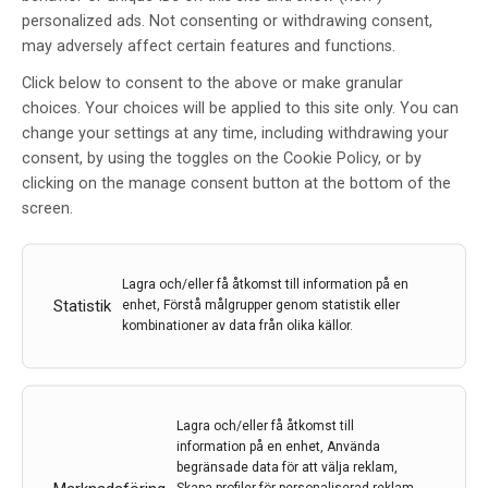
personalized ads. Not consenting or withdrawing consent,
may adversely affect certain features and functions.
Click below to consent to the above or make granular
choices. Your choices will be applied to this site only. You can
Ny bok om sjuksköterskor
change your settings at any time, including withdrawing your
consent, by using the toggles on the Cookie Policy, or by
Av
EVELYN PESIKAN
clicking on the manage consent button at the bottom of the
screen.
25 sep 2024
Etiketter:
Evelyn Pesikan
,
lästips
De finns överallt omkring oss – från vår födelse till vår
död. Men vad vet vi egentligen om sjuksköterskor-
Lagra och/eller få åtkomst till information på en
förutom att de kämpar i motvind för bättre löner och
Statistik
enhet, Förstå målgrupper genom statistik eller
bättre arbetstider? I den nya boken ”Sjuksköterskor –
kombinationer av data från olika källor.
på liv och död” (LAVA förlag) har medicinjournalisten
Helena Mirsch intervjuat 30 sjuksköterskor från hela
landet. Berättelserna vittnar om stress och dåliga
lönevillkor men det som genomsyrar allt är en stark
Lagra och/eller få åtkomst till
information på en enhet, Använda
kärlek till det yrke de valt – en kärlek och yrkesstolthet
begränsade data för att välja reklam,
som gör att de flesta väljer att stanna kvar trots alla