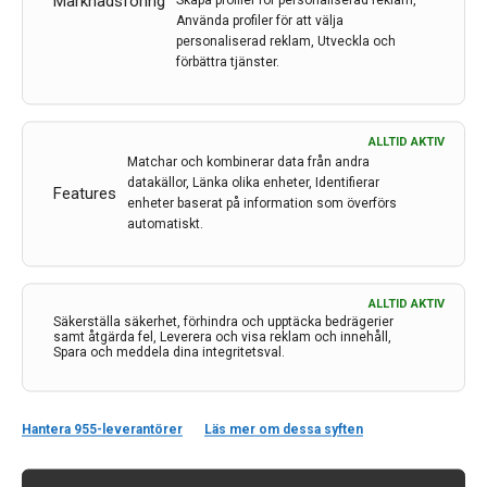
Marknadsföring
Skapa profiler för personaliserad reklam,
svårigheter.
Använda profiler för att välja
personaliserad reklam, Utveckla och
LÄS MER...
förbättra tjänster.
ALLTID AKTIV
Matchar och kombinerar data från andra
datakällor, Länka olika enheter, Identifierar
Features
enheter baserat på information som överförs
automatiskt.
ALLTID AKTIV
Säkerställa säkerhet, förhindra och upptäcka bedrägerier
samt åtgärda fel, Leverera och visa reklam och innehåll,
Spara och meddela dina integritetsval.
Kontakt
Neurologi i Sverige
Hantera 955-leverantörer
Läs mer om dessa syften
c/o Forskaren Office Hub
Hagaplan 4