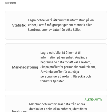
screen.
stroke/neurologi på Hallands sjukhus delvis en annan.
Hälften så många vårdplatser, svår sjuksköterskebrist i
slutenvården och en i det avseendet oviss framtid.
Lagra och/eller få åtkomst till information på en
Men trots ständiga neddragningar kämpar personalen
Statistik
enhet, Förstå målgrupper genom statistik eller
oförtrutet på för att kunna ge regionens invånare god
kombinationer av data från olika källor.
neurologisk vård. ”Idag handlar det främst om att
försvara verksamheten, och vi är fortfarande stolta
över det vi gör”, konstaterar överläkaren Peter
Thomasson-Sommer, som får medhåll av sina
Lagra och/eller få åtkomst till
engagerade medarbetare.
information på en enhet, Använda
begränsade data för att välja reklam,
LÄS MER...
Marknadsföring
Skapa profiler för personaliserad reklam,
Använda profiler för att välja
personaliserad reklam, Utveckla och
förbättra tjänster.
ALLTID AKTIV
Matchar och kombinerar data från andra
datakällor, Länka olika enheter, Identifierar
Features