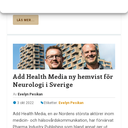
medlemmar som med liv och lust ägnar sig åt boxning
och dans.
LÄS MER...
Add Health Media ny hemvist för
Neurologi i Sverige
Av
Evelyn Pesikan
3 okt 2022
Etiketter:
Evelyn Pesikan
Add Health Media, en av Nordens största aktörer inom
medicin- och hälsovårdskommunikation, har förvärvat
Pharma Industry Publishing som bland annat ger ut