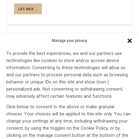
LÄS MER...
Manage your privacy
To provide the best experiences, we and our partners use
technologies like cookies to store and/or access device
information. Consenting to these technologies will allow us
En tuff vardag för neurologin i
and our partners to process personal data such as browsing
Halmstad
behavior or unique IDs on this site and show (non-)
personalized ads. Not consenting or withdrawing consent,
Av
EVELYN PESIKAN
may adversely affect certain features and functions.
2 maj 2024
Click below to consent to the above or make granular
Etiketter:
Evelyn Pesikan
,
Klinikreportage
choices. Your choices will be applied to this site only. You can
change your settings at any time, including withdrawing your
För sju år sedan hade man 24 vårdplatser, god
consent, by using the toggles on the Cookie Policy, or by
sjuksköterskebemanning och en välfungerande öppen-
clicking on the manage consent button at the bottom of the
och slutenvård. Idag är matematiken inom sektionen