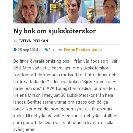
Ny bok om sjuksköterskor
Av
EVELYN PESIKAN
25 sep 2024
Etiketter:
Evelyn Pesikan
,
lästips
De finns överallt omkring oss – från vår födelse till vår
död. Men vad vet vi egentligen om sjuksköterskor-
förutom att de kämpar i motvind för bättre löner och
bättre arbetstider? I den nya boken ”Sjuksköterskor –
på liv och död” (LAVA förlag) har medicinjournalisten
Helena Mirsch intervjuat 30 sjuksköterskor från hela
landet. Berättelserna vittnar om stress och dåliga
lönevillkor men det som genomsyrar allt är en stark
kärlek till det yrke de valt – en kärlek och yrkesstolthet
som gör att de flesta väljer att stanna kvar trots alla
svårigheter.