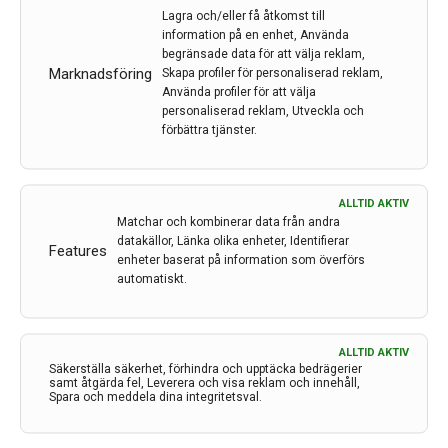
Lagra och/eller få åtkomst till
avsikten att
information på en enhet, Använda
driva utvecklingen av kliniska guidelines för behandling
begränsade data för att välja reklam,
av stroke. Mötet arrangeras i samarbete med
Marknadsföring
Skapa profiler för personaliserad reklam,
European Stroke Organisation (ESO). Här följer en
Använda profiler för att välja
personaliserad reklam, Utveckla och
sammanfattning av docent Einar E. Eriksson,
förbättra tjänster.
Neurologkliniken, Karolinska Universitetssjukhuset
Solna.
LÄS MER...
ALLTID AKTIV
Matchar och kombinerar data från andra
datakällor, Länka olika enheter, Identifierar
Features
enheter baserat på information som överförs
automatiskt.
ALLTID AKTIV
Säkerställa säkerhet, förhindra och upptäcka bedrägerier
samt åtgärda fel, Leverera och visa reklam och innehåll,
Spara och meddela dina integritetsval.