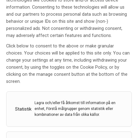
technologies like cookies to store and/or access device
information. Consenting to these technologies will allow us
and our partners to process personal data such as browsing
behavior or unique IDs on this site and show (non-)
personalized ads. Not consenting or withdrawing consent,
may adversely affect certain features and functions.
Click below to consent to the above or make granular
KAROLINSKA STROKE UPDATE
choices. Your choices will be applied to this site only. You can
2014
change your settings at any time, including withdrawing your
consent, by using the toggles on the Cookie Policy, or by
Av
Einar E. Eriksson
clicking on the manage consent button at the bottom of the
23 feb 2015
screen.
Etiketter:
Einar E. Eriksson
,
European Stroke
Organisation
,
Karolinska Stroke Update
,
Stroke
Lagra och/eller få åtkomst till information på en
Statistik
Karolinska Stroke Update är en serie av konferenser
enhet, Förstå målgrupper genom statistik eller
kombinationer av data från olika källor.
vars senaste sammankomst ägde rum 16-18/11 på
Clarion Hotel Sign vid Norra Bantorget i Stockholm.
Mötet utgjorde det 10:e mötet i denna serie av
konferenser i vilka ny forskning diskuteras med