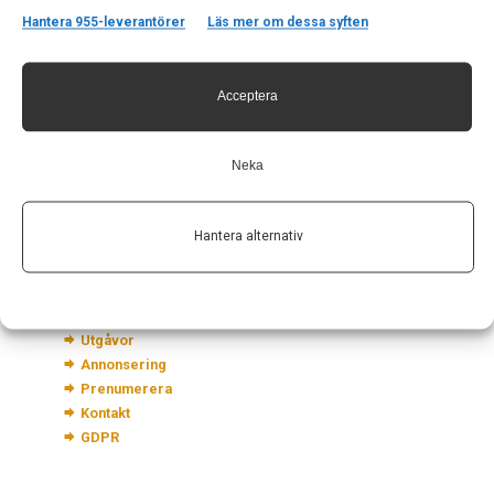
Hantera 955-leverantörer
Läs mer om dessa syften
Kontakt
Acceptera
Neurologi i Sverige
c/o Forskaren Office Hub
Hagaplan 4
Neka
113 68 Stockholm
nis@pharma-industry.se
Hantera alternativ
Länkar
Om Neurologi i Sverige
Utgåvor
Annonsering
Prenumerera
Kontakt
GDPR