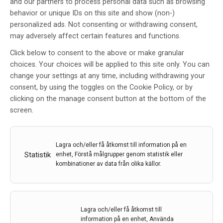
and our partners to process personal data such as browsing
behavior or unique IDs on this site and show (non-)
personalized ads. Not consenting or withdrawing consent,
may adversely affect certain features and functions.
Click below to consent to the above or make granular
Glidande indikationer för DT-
choices. Your choices will be applied to this site only. You can
angiografi av hals och hjärna
change your settings at any time, including withdrawing your
consent, by using the toggles on the Cookie Policy, or by
Av
David Fällmar, Johan Wikström, Adel Shalabi
clicking on the manage consent button at the bottom of the
screen.
22 feb 2018
Etiketter:
Adel Shalabi
,
Bild- och funktionsmedicinskt
centrum
,
David Fällmar
,
DT-angiografi
,
Johan Wikström
Lagra och/eller få åtkomst till information på en
Statistik
enhet, Förstå målgrupper genom statistik eller
Diagnostiska undersökningars berättigande är av flera
kombinationer av data från olika källor.
skäl en högaktuell fråga – särskilt de som både är dyra
och medför joniserande strålning för patienten. Under
de senaste åren har en krypande känsla vuxit fram, att
vi gör lite för många DT-angiografier på lite för svaga
Lagra och/eller få åtkomst till
indikationer. Detta menar David Fällmar, Johan
information på en enhet, Använda