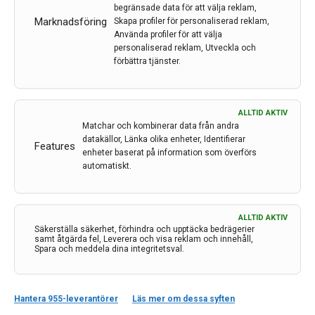
Wikström och Adel Shalabi, samtliga verksamma vid
begränsade data för att välja reklam,
Bild- och funktionsmedicinskt centrum, Akademiska
Marknadsföring
Skapa profiler för personaliserad reklam,
sjukhuset i Uppsala, som vill väcka en diskussion med
Använda profiler för att välja
personaliserad reklam, Utveckla och
denna artikel.
förbättra tjänster.
LÄS MER...
ALLTID AKTIV
Matchar och kombinerar data från andra
datakällor, Länka olika enheter, Identifierar
Features
enheter baserat på information som överförs
automatiskt.
ALLTID AKTIV
Säkerställa säkerhet, förhindra och upptäcka bedrägerier
samt åtgärda fel, Leverera och visa reklam och innehåll,
Spara och meddela dina integritetsval.
Kontakt
Hantera 955-leverantörer
Läs mer om dessa syften