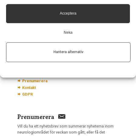
Neurologi i Sverige
c/o Forskaren Office Hub
Acceptera
Hagaplan 4
113 68 Stockholm
nis@pharma-industry.se
Neka
Länkar
Hantera alternativ
Om Neurologi i Sverige
Utgåvor
Annonsering
Prenumerera
Kontakt
GDPR
Prenumerera
Vill du ha ett nyhetsbrev som summerar nyheterna inom
neurologiområdet för veckan som gått, eller få det