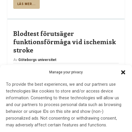
LÄS MER...
Blodtest förutsäger
funktionsförmåga vid ischemisk
stroke
Av
Göteborgs universitet
20 feb 2024
Manage your privacy
Etiketter:
blodtest
,
Göteborgs Universitet
,
ischemisk
To provide the best experiences, we and our partners use
stroke
technologies like cookies to store and/or access device
Ett ultrakänsligt blodtest som speglar hjärnskadan vid
information. Consenting to these technologies will allow us
akut ischemisk stroke – och förutsäger
and our partners to process personal data such as browsing
funktionsförmåga. Det är en upptäckt som väntas få
behavior or unique IDs on this site and show (non-)
betydelse framöver. I en studie från Göteborgs
personalized ads. Not consenting or withdrawing consent,
universitet beskrivs fynden.
may adversely affect certain features and functions.