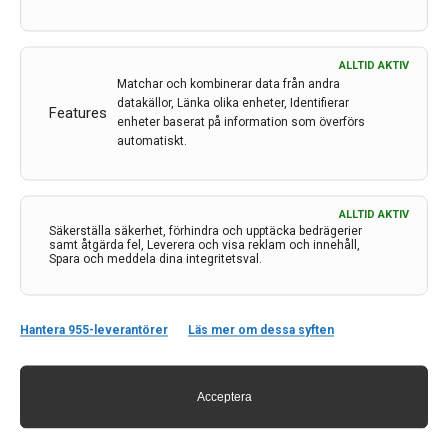
och trombektomi har bidragit till att allt fler patienter
kan räddas från funktionsnedsättning och långvarig
rehabilitering. Behandlingen måste dock påbörjas tidigt,
ALLTID AKTIV
innan irreversibel skada har uppstått. Karl Sjölin,
Matchar och kombinerar data från andra
Michael Mazya, Avan Rashid och Jakob Ström har
datakällor, Länka olika enheter, Identifierar
Features
tagit tempen på hur strokelarmslogistiken ser ut i vårt
enheter baserat på information som överförs
avlånga land.
automatiskt.
LÄS MER...
ALLTID AKTIV
Säkerställa säkerhet, förhindra och upptäcka bedrägerier
samt åtgärda fel, Leverera och visa reklam och innehåll,
Spara och meddela dina integritetsval.
Hantera 955-leverantörer
Läs mer om dessa syften
Trombektomi vid ischemisk
Acceptera
stroke – ett paradigmskifte inom
akut strokebehandling