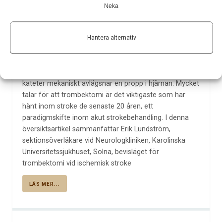
Neka
Av
Erik Lundström
10 dec 2015
Hantera alternativ
Etiketter:
Erik Lundström
,
ischemisk stroke
,
Stroke
,
trombektomi
Trombektomi är en endovaskulär metod där man med
kateter mekaniskt avlägsnar en propp i hjärnan. Mycket
talar för att trombektomi är det viktigaste som har
hänt inom stroke de senaste 20 åren, ett
paradigmskifte inom akut strokebehandling. I denna
översiktsartikel sammanfattar Erik Lundström,
sektionsöverläkare vid Neurologkliniken, Karolinska
Universitetssjukhuset, Solna, bevisläget för
trombektomi vid ischemisk stroke
LÄS MER...