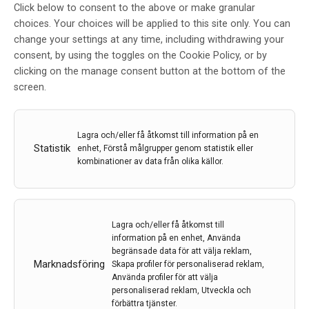
Click below to consent to the above or make granular
LÄS MER...
choices. Your choices will be applied to this site only. You can
change your settings at any time, including withdrawing your
consent, by using the toggles on the Cookie Policy, or by
clicking on the manage consent button at the bottom of the
screen.
Lagra och/eller få åtkomst till information på en
Komplex logistik i samband med
Statistik
enhet, Förstå målgrupper genom statistik eller
akut stroke
kombinationer av data från olika källor.
Av
KARL SJÖLIN, AVAN RASHID, MICHAEL MAZYA, JAKOB
STRÖM
17 dec 2020
Lagra och/eller få åtkomst till
information på en enhet, Använda
Etiketter:
Akut stroke
,
AVAN RASHID
,
ischemisk stroke
,
begränsade data för att välja reklam,
JAKOB STRÖM
,
KARL SJÖLIN
,
MICHAEL MAZYA
,
Marknadsföring
Skapa profiler för personaliserad reklam,
trombektomi
Använda profiler för att välja
personaliserad reklam, Utveckla och
Möjligheten att behandla akut stroke med trombolys
förbättra tjänster.