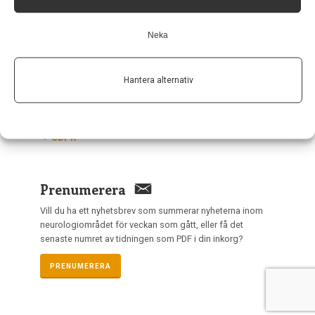
Länkar
Neka
Om Neurologi i Sverige
Utgåvor
Hantera alternativ
Annonsering
Prenumerera
Kontakt
GDPR
Prenumerera
Vill du ha ett nyhetsbrev som summerar nyheterna inom
neurologiområdet för veckan som gått, eller få det
senaste numret av tidningen som PDF i din inkorg?
PRENUMERERA