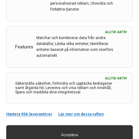
personaliserad reklam, Utveckla och
förbättra tjänster.
ALLTID AKTIV
Matchar och kombinerar data från andra
datakällor, Länka olika enheter, Identifierar
Features
enheter baserat på information som överförs
automatiskt.
ALLTID AKTIV
Säkerställa säkerhet, förhindra och upptäcka bedrägerier
samt åtgärda fel, Leverera och visa reklam och innehåll,
Kontakt
Spara och meddela dina integritetsval.
Neurologi i Sverige
c/o Forskaren Office Hub
Hantera 956-leverantörer
Läs mer om dessa syften
Hagaplan 4
113 68 Stockholm
nis@pharma-industry.se
Acceptera