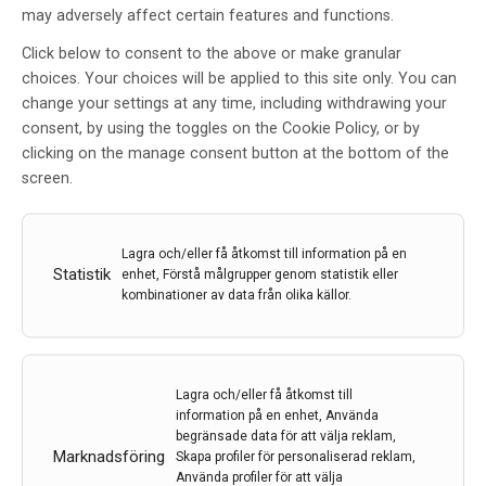
may adversely affect certain features and functions.
Ny kunskap om olösliga fibrer
Click below to consent to the above or make granular
som kan förorsaka
choices. Your choices will be applied to this site only. You can
Skelleftesjukan
change your settings at any time, including withdrawing your
consent, by using the toggles on the Cookie Policy, or by
Av
Umeå universitet
clicking on the manage consent button at the bottom of the
17 dec 2021
screen.
Etiketter:
Elisabeth Sauer-Eriksson
,
fiber
,
Irina Iakovleva
,
Skelleftesjukan
,
TTR
,
Umeå Universitet
Lagra och/eller få åtkomst till information på en
Felveckade, olösliga proteinfibrer kan orsaka sjukdom
Statistik
enhet, Förstå målgrupper genom statistik eller
genom att över tid ansamlas i olika organ. Nu har
kombinationer av data från olika källor.
Umeåforskare med kryoelektronmikroskopi beskrivit
strukturen på proteinet transthyretin, TTR, i sin
fiberform. Den nya kunskapen öppnar möjligheter att
framställa läkemedel som inte bara förhindrar att
Lagra och/eller få åtkomst till
fibrerna uppstår, utan även kan användas för att lösa
information på en enhet, Använda
begränsade data för att välja reklam,
upp redan bildade fibrer.
Marknadsföring
Skapa profiler för personaliserad reklam,
Använda profiler för att välja
LÄS MER...