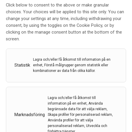
Click below to consent to the above or make granular
Aducunamab inlämnat för
choices. Your choices will be applied to this site only. You can
registrering i USA: Vad betyder
change your settings at any time, including withdrawing your
genombrottet för patienter och
consent, by using the toggles on the Cookie Policy, or by
sjukvården?
clicking on the manage consent button at the bottom of the
screen.
Av
Alzheimerfonden
22 aug 2020
Lagra och/eller få åtkomst till information på en
Etiketter:
Aducunamab
,
Alzheimerfonden
,
Alzheimers
Statistik
enhet, Förstå målgrupper genom statistik eller
sjukdom
,
Henrik Frenkel
kombinationer av data från olika källor.
Alzheimerfondens ambassadör, journalisten Henrik
Frenkel, har pratat med fyra av Sveriges ledande läkare
och forskare om vilken betydelse bromsmedicinen kan
Lagra och/eller få åtkomst till
få för patienter, läkare, sjukvården och forskningen.
information på en enhet, Använda
begränsade data för att välja reklam,
LÄS MER...
Marknadsföring
Skapa profiler för personaliserad reklam,
Använda profiler för att välja
personaliserad reklam, Utveckla och
förbättra tjänster.