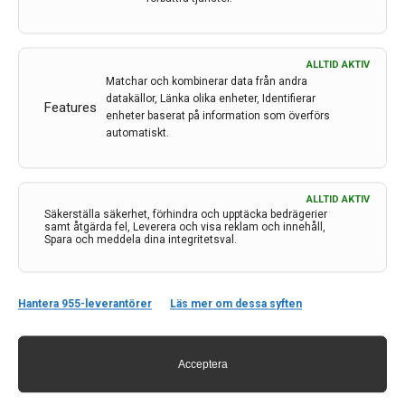
ALLTID AKTIV
Matchar och kombinerar data från andra
datakällor, Länka olika enheter, Identifierar
Features
enheter baserat på information som överförs
automatiskt.
ALLTID AKTIV
Kontakt
Säkerställa säkerhet, förhindra och upptäcka bedrägerier
samt åtgärda fel, Leverera och visa reklam och innehåll,
Spara och meddela dina integritetsval.
Neurologi i Sverige
c/o Forskaren Office Hub
Hagaplan 4
113 68 Stockholm
Hantera 955-leverantörer
Läs mer om dessa syften
nis@pharma-industry.se
Acceptera
Länkar