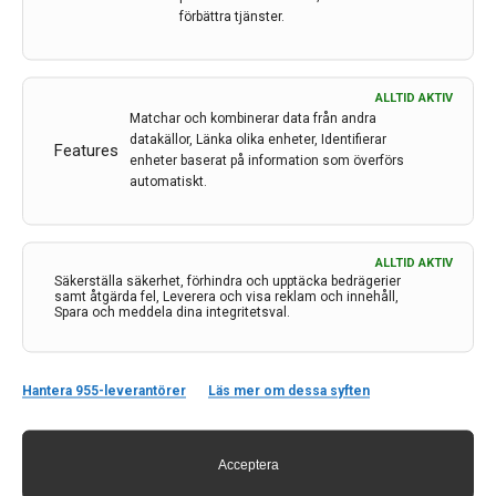
förbättra tjänster.
ALLTID AKTIV
Matchar och kombinerar data från andra
datakällor, Länka olika enheter, Identifierar
Features
enheter baserat på information som överförs
automatiskt.
ALLTID AKTIV
Säkerställa säkerhet, förhindra och upptäcka bedrägerier
Kontakt
samt åtgärda fel, Leverera och visa reklam och innehåll,
Spara och meddela dina integritetsval.
Neurologi i Sverige
c/o Forskaren Office Hub
Hagaplan 4
Hantera 955-leverantörer
Läs mer om dessa syften
113 68 Stockholm
nis@pharma-industry.se
Acceptera