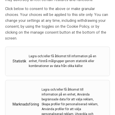
Click below to consent to the above or make granular
choices. Your choices will be applied to this site only. You can
Jacob Vogel fick ta emot H.M.
change your settings at any time, including withdrawing your
Drottning Silvias pris
consent, by using the toggles on the Cookie Policy, or by
clicking on the manage consent button at the bottom of the
Av
Alzheimerfonden
screen.
16 nov 2023
Etiketter:
Alzheimerfondeb
,
H.M. Drottning Silvias pris
Lagra och/eller få åtkomst till information på en
Statistik
Den 15 november bjöd Alzheimerfonden in till en
enhet, Förstå målgrupper genom statistik eller
kombinationer av data från olika källor.
sammankomst med prisutdelning i Tyska kyrkan i
Stockholm. H.M. Drottning Silvias pris till en ung
alzheimerforskare är instiftat av Alzheimerfonden och
i år fick Jacob Vogel äran att ta emot detta
Lagra och/eller få åtkomst till
prestigefyllda pris på 500 000 kronor för sina
information på en enhet, Använda
upptäckter inom alzheimerforskningen.
begränsade data för att välja reklam,
Marknadsföring
Skapa profiler för personaliserad reklam,
LÄS MER...
Använda profiler för att välja
personaliserad reklam, Utveckla och