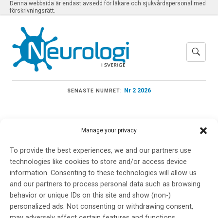
Denna webbsida är endast avsedd för läkare och sjukvårdspersonal med
förskrivningsrätt.
Nr 2 2026
SENASTE NUMRET:
Manage your privacy
Meny
To provide the best experiences, we and our partners use
technologies like cookies to store and/or access device
information. Consenting to these technologies will allow us
H.M. Drottning Silvias
and our partners to process personal data such as browsing
behavior or unique IDs on this site and show (non-)
pris
personalized ads. Not consenting or withdrawing consent,
may adversely affect certain features and functions.