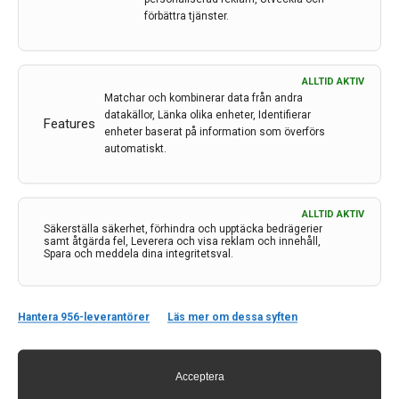
förbättra tjänster.
ALLTID AKTIV
Matchar och kombinerar data från andra
datakällor, Länka olika enheter, Identifierar
Features
enheter baserat på information som överförs
automatiskt.
ALLTID AKTIV
Säkerställa säkerhet, förhindra och upptäcka bedrägerier
Kontakt
samt åtgärda fel, Leverera och visa reklam och innehåll,
Spara och meddela dina integritetsval.
Neurologi i Sverige
c/o Forskaren Office Hub
Hagaplan 4
Hantera 956-leverantörer
Läs mer om dessa syften
113 68 Stockholm
nis@pharma-industry.se
Acceptera