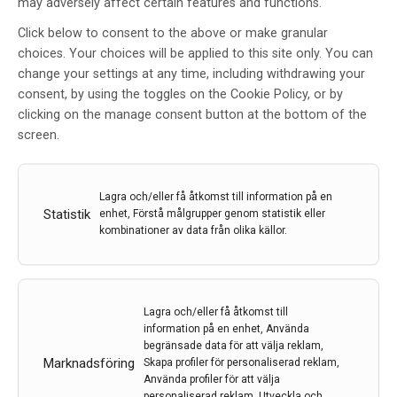
may adversely affect certain features and functions.
Ny metod visar hur
Click below to consent to the above or make granular
Parkinsonprotein skadar
choices. Your choices will be applied to this site only. You can
membran
change your settings at any time, including withdrawing your
consent, by using the toggles on the Cookie Policy, or by
Av
Chalmers
clicking on the manage consent button at the bottom of the
screen.
2 jul 2020
Etiketter:
alfa-synuklein
,
Chalmers
,
Fredrik Höök
,
Parkinsons
,
Pernilla Wittung-Stafshede
,
vesiklemembran
Lagra och/eller få åtkomst till information på en
Statistik
enhet, Förstå målgrupper genom statistik eller
​​​​​​​​Vid Parkinsons sjukdom klumpar proteinet α-synuklein
kombinationer av data från olika källor.
(alfasynuklein) ihop sig i hjärnan. Detta förstör
cellernas membran och cellerna dör. Genom att
använda en helt ny metod från Chalmers, har man
visat att membranets sammansättning verkar vara
Lagra och/eller få åtkomst till
avgörande för hur lite α-synuklein som behövs för att
information på en enhet, Använda
en skada i membranet ska uppstå.
begränsade data för att välja reklam,
Marknadsföring
Skapa profiler för personaliserad reklam,
LÄS MER...
Använda profiler för att välja
personaliserad reklam, Utveckla och