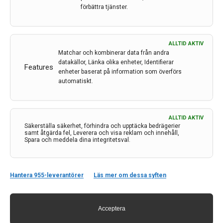
förbättra tjänster.
FMN minskar toxicitet hos
Alzheimers-peptider
ALLTID AKTIV
Matchar och kombinerar data från andra
Av
Chalmers
datakällor, Länka olika enheter, Identifierar
Features
15 apr 2020
enheter baserat på information som överförs
automatiskt.
Etiketter:
Alzheimers
,
amyloid beta
,
Chalmers
,
FMN
​Flavinmononukleotid, FMN, är en aktiv form av
riboflavin (vitamin B2) och används i celler som en
ALLTID AKTIV
Säkerställa säkerhet, förhindra och upptäcka bedrägerier
cofaktor för olika redoxreaktioner. Enligt en studie från
samt åtgärda fel, Leverera och visa reklam och innehåll,
forskare på institutionen för biologi och bioteknik kan
Spara och meddela dina integritetsval.
FMN också reducera toxiciteten hos amyloid-beta-
peptider när de uttrycks i jäst. Amyloid-beta-peptider
kan bilda aggregat i den mänskliga hjärnan och är
Hantera 955-leverantörer
Läs mer om dessa syften
inblandade i tidig utveckling av Alzheimers sjukdom. ​
LÄS MER...
Acceptera