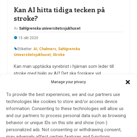
Kan AI hitta tidiga tecken på
stroke?
Av
Sahlgrenska universitetssjukhuset
15 okt 2020
Etiketter:
AI
,
Chalmers
,
Sahlgrenska
Universitetsjukhuset
,
Stroke
Kan man upptäcka syrebrist i hjärnan som leder till
stroke med hjälp av AI? Det ska forskare vid
Sahlgrenska Universitetssjukhuset och IT-
Manage your privacy
fakulteten/Chalmers ta reda på i ett pågående kliniskt
forskningsprojekt med start i oktober.
To provide the best experiences, we and our partners use
technologies like cookies to store and/or access device
LÄS MER...
information. Consenting to these technologies will allow us
and our partners to process personal data such as browsing
behavior or unique IDs on this site and show (non-)
personalized ads. Not consenting or withdrawing consent,
may adversely affect certain features and functions.