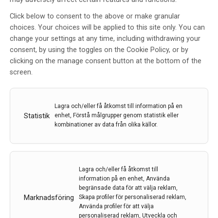
Ny metod visar hur
Parkinsonprotein skadar
Click below to consent to the above or make granular
membran
choices. Your choices will be applied to this site only. You can
change your settings at any time, including withdrawing your
Av
Chalmers
consent, by using the toggles on the Cookie Policy, or by
2 jul 2020
clicking on the manage consent button at the bottom of the
screen.
Etiketter:
alfa-synuklein
,
Chalmers
,
Fredrik Höök
,
Parkinsons
,
Pernilla Wittung-Stafshede
,
vesiklemembran
​​​​​​​​Vid Parkinsons sjukdom klumpar proteinet α-synuklein
Lagra och/eller få åtkomst till information på en
Statistik
(alfasynuklein) ihop sig i hjärnan. Detta förstör
enhet, Förstå målgrupper genom statistik eller
kombinationer av data från olika källor.
cellernas membran och cellerna dör. Genom att
använda en helt ny metod från Chalmers, har man
visat att membranets sammansättning verkar vara
avgörande för hur lite α-synuklein som behövs för att
Lagra och/eller få åtkomst till
en skada i membranet ska uppstå.
information på en enhet, Använda
begränsade data för att välja reklam,
LÄS MER...
Marknadsföring
Skapa profiler för personaliserad reklam,
Använda profiler för att välja
personaliserad reklam, Utveckla och