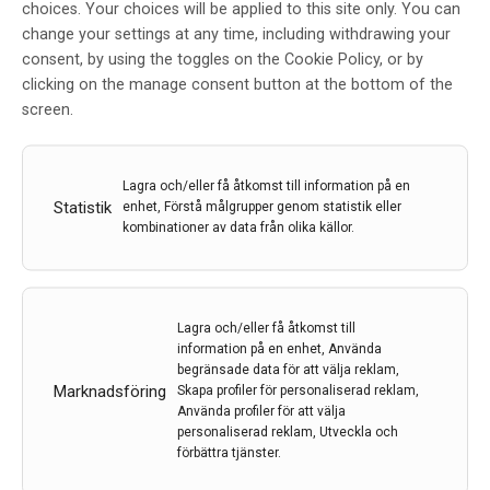
fysioterapeuter och ortopedingenjörer som finns i
choices. Your choices will be applied to this site only. You can
samma byggnader vid Sophiahemmet. Att ha allt
change your settings at any time, including withdrawing your
samlat fysiskt och att arbeta teambaserat är till stort
consent, by using the toggles on the Cookie Policy, or by
gagn för både patienter och personal.
clicking on the manage consent button at the bottom of the
screen.
LÄS MER...
Lagra och/eller få åtkomst till information på en
Statistik
enhet, Förstå målgrupper genom statistik eller
kombinationer av data från olika källor.
Lagra och/eller få åtkomst till
Caroline Ingre söker efter
information på en enhet, Använda
orsaken till ALS
begränsade data för att välja reklam,
Marknadsföring
Skapa profiler för personaliserad reklam,
Av
Evelyn Pesikan, Foto: Pär Olsson
Använda profiler för att välja
personaliserad reklam, Utveckla och
17 dec 2020
förbättra tjänster.
Etiketter:
ALS
,
Caroline Ingre
,
Evelyn Pesikan
,
Foto: Pär