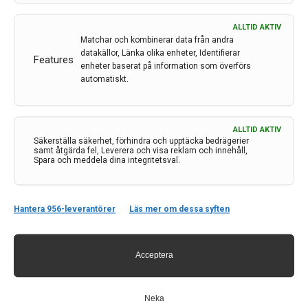
Olsson
ALLTID AKTIV
Varför väljer man att ägna sitt yrkesliv åt en plågsam
Matchar och kombinerar data från andra
sjukdom som nästan undantagslöst leder till döden
datakällor, Länka olika enheter, Identifierar
Features
bara några år efter diagnos – och där det fortfarande
enheter baserat på information som överförs
automatiskt.
saknas ett botemedel?
– Sjukdomen ALS väcker mycket känslor och det är
något visst med den här patientgruppen. Trots brist på
bot är det ändå bättre att få sjukdomen i dag än för tio
ALLTID AKTIV
Säkerställa säkerhet, förhindra och upptäcka bedrägerier
år sedan, säger forskaren Caroline Ingre som
samt åtgärda fel, Leverera och visa reklam och innehåll,
oförtrutet har arbetat med ALS i 14 år och startat
Spara och meddela dina integritetsval.
både ett nationellt kvalitetsregister och
forskningscentret ALS Treatment Center Karolinska.
Hantera 956-leverantörer
Läs mer om dessa syften
LÄS MER...
Acceptera
Neka