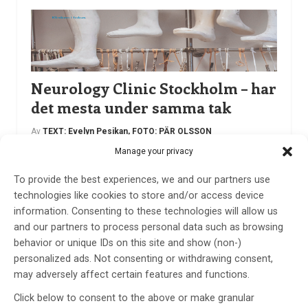
Neurology Clinic Stockholm – har
det mesta under samma tak
Av
TEXT: Evelyn Pesikan, FOTO: PÄR OLSSON
Manage your privacy
13 dec 2021
Etiketter:
Evelyn Pesikan
,
Foto: Pär Olsson
,
NEUROLOGY
To provide the best experiences, we and our partners use
CLINIC STOCKHOLM
,
Tor Ansved
technologies like cookies to store and/or access device
information. Consenting to these technologies will allow us
17 år efter starten på Läkarhuset Odenplan med bara
and our partners to process personal data such as browsing
två läkare är neurologen Tor Ansved i dag
behavior or unique IDs on this site and show (non-)
verksamhetschef på Neurology Clinic Stockholm med
personalized ads. Not consenting or withdrawing consent,
36 medarbetare och drygt 20.000 fysiska patientbesök
may adversely affect certain features and functions.
per år. Kliniken har inte bara vuxit utan även utvecklat
ett ovanligt och fruktbart samarbete med
Click below to consent to the above or make granular