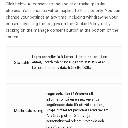
Click below to consent to the above or make granular
Ny studie visar på färre skov och
choices. Your choices will be applied to this site only. You can
behandlingsavbrott vid ms-
change your settings at any time, including withdrawing your
behandling med Mavenclad
consent, by using the toggles on the Cookie Policy, or by
clicking on the manage consent button at the bottom of the
Av
Merck
screen.
29 mar 2022
Etiketter:
dimethylfumarat
,
fingolimod
,
Mavenclad
,
Lagra och/eller få åtkomst till information på en
Merck
,
MS
,
skov
,
teriflunomid
Statistik
enhet, Förstå målgrupper genom statistik eller
kombinationer av data från olika källor.
En ny registerstudie från MSBase visar att patienter
med skovvis multipel skleros (RMS) som förskrivits
Mavenclad (kladribin tabletter) har lägre förekomst av
skov än patienter som förskrivits fingolimod,
Lagra och/eller få åtkomst till
dimethylfumarat eller teriflunomid.
information på en enhet, Använda
begränsade data för att välja reklam,
LÄS MER...
Marknadsföring
Skapa profiler för personaliserad reklam,
Använda profiler för att välja
personaliserad reklam, Utveckla och
förbättra tjänster.