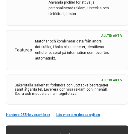
Använda profiler för att välja
personaliserad reklam, Utveckla och
LÄS MER...
förbättra tjänster.
ALLTID AKTIV
Matchar och kombinerar data från andra
datakällor, Länka olika enheter, Identifierar
Features
enheter baserat på information som överförs
automatiskt.
ALLTID AKTIV
Säkerställa säkerhet, förhindra och upptäcka bedrägerier
samt åtgärda fel, Leverera och visa reklam och innehåll,
Spara och meddela dina integritetsval.
Kontakt
Neurologi i Sverige
Hantera 955-leverantörer
Läs mer om dessa syften
c/o Forskaren Office Hub
Hagaplan 4
113 68 Stockholm