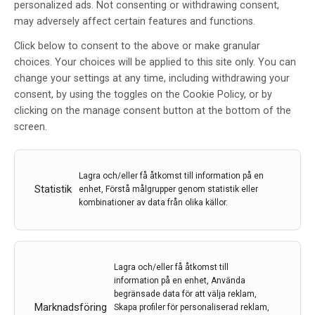
personalized ads. Not consenting or withdrawing consent,
may adversely affect certain features and functions.
Click below to consent to the above or make granular
choices. Your choices will be applied to this site only. You can
change your settings at any time, including withdrawing your
Ortostatisk hypotension – lömskt
consent, by using the toggles on the Cookie Policy, or by
tillstånd med stor
clicking on the manage consent button at the bottom of the
behandlingspotential
screen.
Av
HELENA NORDLUND
19 maj 2022
Lagra och/eller få åtkomst till information på en
Statistik
enhet, Förstå målgrupper genom statistik eller
Etiketter:
Elisabet Londos
,
Helena Nordlund
,
ortostatism
kombinationer av data från olika källor.
Förekomsten av ortostatisk hypotension ökar med
åldern och tillståndet är dessutom vanligt
förekommande vid en rad olika sjukdomar. Enligt
Lagra och/eller få åtkomst till
professor Elisabet Londos vid Minneskliniken på
information på en enhet, Använda
Skånes universitetssjukhus i Malmö kan behandling av
begränsade data för att välja reklam,
Marknadsföring
ortostatism medföra stora hälsoförbättringar.
Skapa profiler för personaliserad reklam,