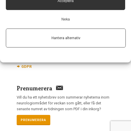
Acceptera
nis@pharma-industry.se
Neka
Länkar
Om Neurologi i Sverige
Hantera alternativ
Utgåvor
Annonsering
Prenumerera
Kontakt
GDPR
Prenumerera
Vill du ha ett nyhetsbrev som summerar nyheterna inom
neurologiområdet för veckan som gått, eller få det
senaste numret av tidningen som PDF i din inkorg?
PRENUMERERA