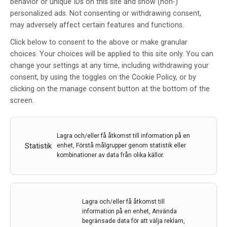
behavior or unique IDs on this site and show (non-)
personalized ads. Not consenting or withdrawing consent,
may adversely affect certain features and functions.
Click below to consent to the above or make granular
choices. Your choices will be applied to this site only. You can
EAN 2020, VIRTUAL Congress 23-
change your settings at any time, including withdrawing your
26 maj
consent, by using the toggles on the Cookie Policy, or by
clicking on the manage consent button at the bottom of the
Av
Dorota Religa
screen.
1 okt 2020
Etiketter:
Dorota Religa
,
EAN
,
EAN 2020
,
Lagra och/eller få åtkomst till information på en
Kongressreferat
Statistik
enhet, Förstå målgrupper genom statistik eller
kombinationer av data från olika källor.
Vid EAN 2020, the European Academy of Neurologys
sjätte kongress i maj 2020, diskuterades många
aspekter som är relevanta för neurologer och andra
specialister. Kongressens huvudtema var: Time for
Lagra och/eller få åtkomst till
Action: Predict, Prevent, Repair. Här är en
information på en enhet, Använda
sammanfattning av Dorota Religa, överläkare,
begränsade data för att välja reklam,