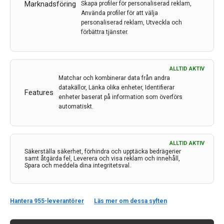
Karolinska Universitetssjukhuset och professor vid
Marknadsföring
Skapa profiler för personaliserad reklam,
Karolinska Institutet.
Använda profiler för att välja
personaliserad reklam, Utveckla och
förbättra tjänster.
LÄS MER...
ALLTID AKTIV
Matchar och kombinerar data från andra
datakällor, Länka olika enheter, Identifierar
Features
enheter baserat på information som överförs
automatiskt.
ALLTID AKTIV
Säkerställa säkerhet, förhindra och upptäcka bedrägerier
samt åtgärda fel, Leverera och visa reklam och innehåll,
Spara och meddela dina integritetsval.
Kontakt
Hantera 955-leverantörer
Läs mer om dessa syften
Neurologi i Sverige
c/o Forskaren Office Hub