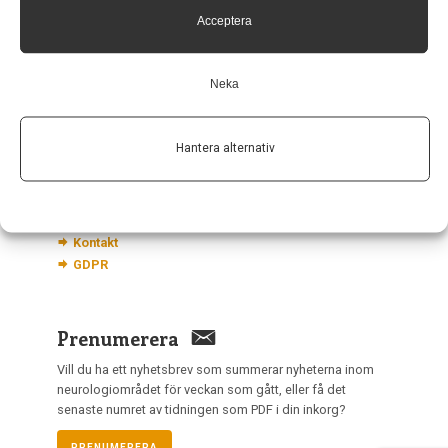
Hagaplan 4
113 68 Stockholm
Acceptera
nis@pharma-industry.se
Neka
Länkar
Hantera alternativ
Om Neurologi i Sverige
Utgåvor
Annonsering
Prenumerera
Kontakt
GDPR
Prenumerera
Vill du ha ett nyhetsbrev som summerar nyheterna inom
neurologiområdet för veckan som gått, eller få det
senaste numret av tidningen som PDF i din inkorg?
PRENUMERERA