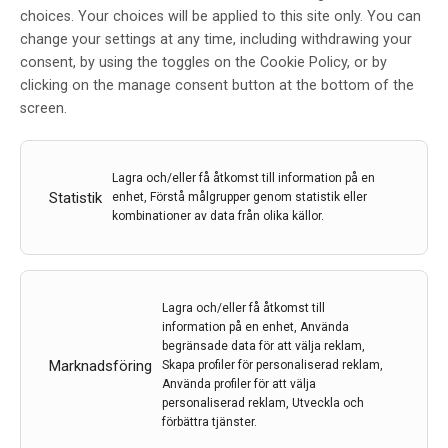
choices. Your choices will be applied to this site only. You can
Nya säkerhets- och effektdata för
change your settings at any time, including withdrawing your
Biogens MS portfölj presenteras
consent, by using the toggles on the Cookie Policy, or by
på ACTRIMS-ECTRIMS
clicking on the manage consent button at the bottom of the
screen.
Av
Biogen
17 sep 2020
Lagra och/eller få åtkomst till information på en
Etiketter:
Actrims
,
Avonex
,
Biogen
,
Ectrims
,
MS
,
Statistik
enhet, Förstå målgrupper genom statistik eller
Plegridy
,
Tecfidera
,
Tysabri
,
Vumerity
kombinationer av data från olika källor.
Nya data från en pågående fas 3 studie ger en
tydligare bild av effekt och förbättrad GI tolerabilitet
[…]
Lagra och/eller få åtkomst till
information på en enhet, Använda
LÄS MER...
begränsade data för att välja reklam,
Marknadsföring
Skapa profiler för personaliserad reklam,
Använda profiler för att välja
personaliserad reklam, Utveckla och
förbättra tjänster.