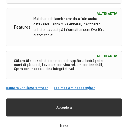
ALLTID AKTIV
Matchar och kombinerar data från andra
datakällor, Länka olika enheter, Identifierar
Features
enheter baserat på information som överförs
automatiskt.
Kontakt
ALLTID AKTIV
Säkerställa säkerhet, förhindra och upptäcka bedrägerier
Neurologi i Sverige
samt åtgärda fel, Leverera och visa reklam och innehåll,
Spara och meddela dina integritetsval.
c/o Forskaren Office Hub
Hagaplan 4
113 68 Stockholm
Hantera 956-leverantörer
Läs mer om dessa syften
nis@pharma-industry.se
Acceptera
Länkar
Om Neurologi i Sverige
Neka
Utgåvor