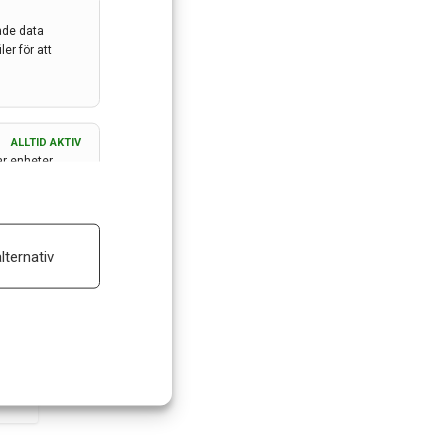
ade data
er för att
ALLTID AKTIV
ar enheter
ALLTID AKTIV
lternativ
 reklam