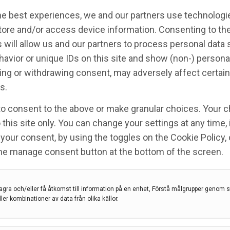
he best experiences, we and our partners use technologie
tore and/or access device information. Consenting to th
 will allow us and our partners to process personal data
avior or unique IDs on this site and show (non-) persona
ng or withdrawing consent, may adversely affect certain
s.
to consent to the above or make granular choices. Your c
 this site only. You can change your settings at any time,
a antalet fall vid måttlig
your consent, by using the toggles on the Cookie Policy, 
the manage consent button at the bottom of the screen.
agra och/eller få åtkomst till information på en enhet, Förstå målgrupper genom st
ller kombinationer av data från olika källor.
räning
,
CoDuSe-balansträning
,
MS
,
Multipel skleros