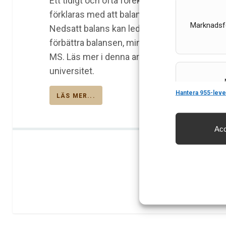
Ett tidigt och ofta förekommande symtom vid 
förklaras med att balansen är beroende av s
Marknadsf
Nedsatt balans kan leda till fall. Balansträn
förbättra balansen, minska antalet fall och f
MS. Läs mer i denna artikel av Anna Carling,
universitet.
Features
Hantera 955-leve
LÄS MER...
Acc
Säkerställa 
och innehåll