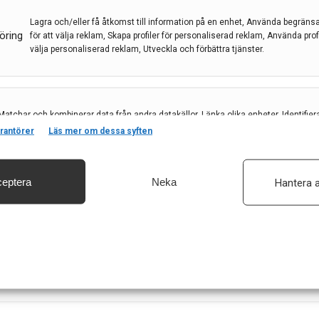
multipel skleros (MS) är nedsatt balans, vilket kan
å många olika system och funktioner i kroppen.
Lagra och/eller få åtkomst till information på en enhet, Använda begräns
öring
för att välja reklam, Skapa profiler för personaliserad reklam, Använda profil
ing med hjälp av konceptet CoDuSe har visat sig
välja personaliserad reklam, Utveckla och förbättra tjänster.
örenkla vardagen för personer med måttlig till svår
 leg. sjukgymnast och medicine doktor vid Örebro
Matchar och kombinerar data från andra datakällor, Länka olika enheter, Identifier
baserat på information som överförs automatiskt.
rantörer
Läs mer om dessa syften
eptera
Neka
Hantera a
säkerhet, förhindra och upptäcka bedrägerier samt åtgärda fel, Leverera och visa
, Spara och meddela dina integritetsval.