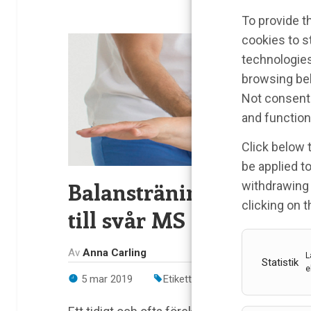
To provide t
cookies to s
technologies
browsing beh
Not consenti
and function
Click below 
be applied to
Balansträning kan minsk
withdrawing 
clicking on 
till svår MS
Av
Anna Carling
L
Statistik
e
5 mar 2019
Etiketter:
Anna Carling
,
Balanst