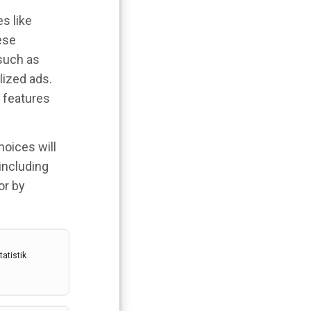
s like
ese
 such as
lized ads.
 features
hoices will
 including
or by
atistik