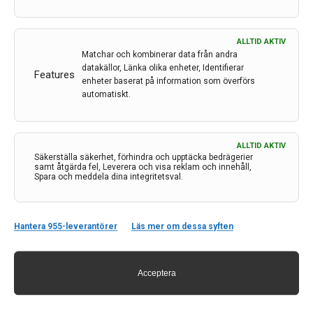
ALLTID AKTIV
Matchar och kombinerar data från andra
datakällor, Länka olika enheter, Identifierar
Features
enheter baserat på information som överförs
automatiskt.
Kontakt
ALLTID AKTIV
Säkerställa säkerhet, förhindra och upptäcka bedrägerier
samt åtgärda fel, Leverera och visa reklam och innehåll,
Neurologi i Sverige
Spara och meddela dina integritetsval.
c/o Forskaren Office Hub
Hagaplan 4
113 68 Stockholm
Hantera 955-leverantörer
Läs mer om dessa syften
nis@pharma-industry.se
Acceptera
Länkar
Om Neurologi i Sverige