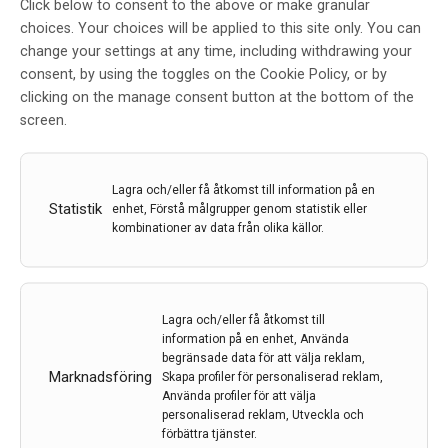
Click below to consent to the above or make granular
Lovande resultat för ABBV-951 i
choices. Your choices will be applied to this site only. You can
change your settings at any time, including withdrawing your
Fas III-studie mot Parkinsons
consent, by using the toggles on the Cookie Policy, or by
sjukdom
clicking on the manage consent button at the bottom of the
screen.
Av
Abbvie
11 nov 2021
Etiketter:
ABBV-951
,
AbbVie
,
Parkinsons sjukdom
Lagra och/eller få åtkomst till information på en
Statistik
enhet, Förstå målgrupper genom statistik eller
ABBV-951 (foslevodopa/foskarbidopa) visade
kombinationer av data från olika källor.
förbättrad kontroll av motoriska fluktuationer jämfört
med oral levodopa/karbidopabehandling i pivotal fas
III-studie hos personer med Parkinsons sjukdom i
komplikationsfas
Lagra och/eller få åtkomst till
information på en enhet, Använda
begränsade data för att välja reklam,
LÄS MER...
Marknadsföring
Skapa profiler för personaliserad reklam,
Använda profiler för att välja
personaliserad reklam, Utveckla och
förbättra tjänster.