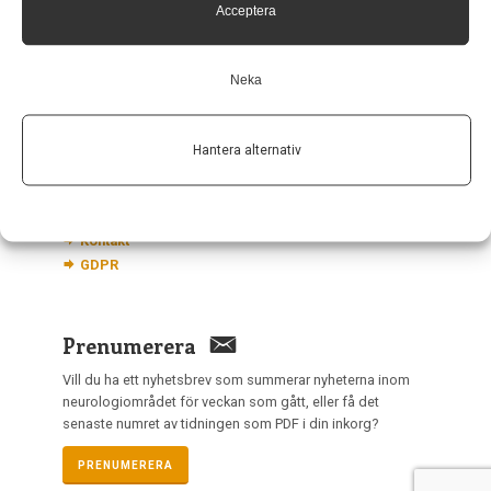
Acceptera
nis@pharma-industry.se
Neka
Länkar
Om Neurologi i Sverige
Hantera alternativ
Utgåvor
Annonsering
Prenumerera
Kontakt
GDPR
Prenumerera
Vill du ha ett nyhetsbrev som summerar nyheterna inom
neurologiområdet för veckan som gått, eller få det
senaste numret av tidningen som PDF i din inkorg?
PRENUMERERA