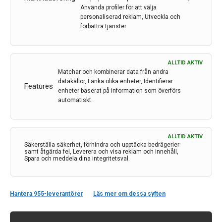
sammanfattning.
Använda profiler för att välja
personaliserad reklam, Utveckla och
LÄS MER...
förbättra tjänster.
ALLTID AKTIV
Matchar och kombinerar data från andra
datakällor, Länka olika enheter, Identifierar
Features
enheter baserat på information som överförs
automatiskt.
ALLTID AKTIV
Säkerställa säkerhet, förhindra och upptäcka bedrägerier
samt åtgärda fel, Leverera och visa reklam och innehåll,
Spara och meddela dina integritetsval.
Kontakt
Neurologi i Sverige
Hantera 955-leverantörer
Läs mer om dessa syften
c/o Forskaren Office Hub
Hagaplan 4
113 68 Stockholm