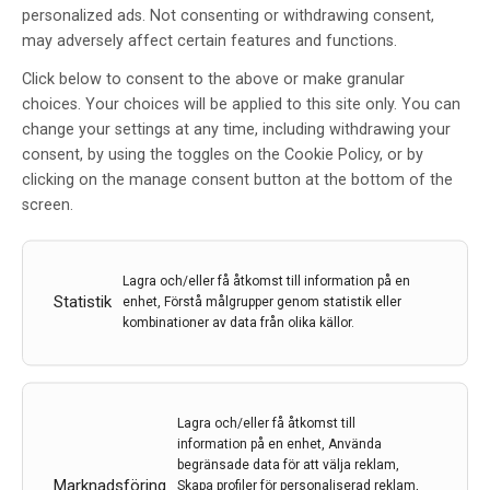
personalized ads. Not consenting or withdrawing consent,
may adversely affect certain features and functions.
Click below to consent to the above or make granular
choices. Your choices will be applied to this site only. You can
change your settings at any time, including withdrawing your
AAN 2021 – Virtual meeting 17 – 22
consent, by using the toggles on the Cookie Policy, or by
april
clicking on the manage consent button at the bottom of the
screen.
Av
Magnhild Sandberg
30 sep 2021
Etiketter:
AAN 2021
,
Kongressreferat
,
Magnhild
Lagra och/eller få åtkomst till information på en
Statistik
Sandberg
enhet, Förstå målgrupper genom statistik eller
kombinationer av data från olika källor.
American Academy of Neurology avhöll sin årliga
kongress i april . Liksom så mycket annat i år ar
rangerades mötet virtuellt . På plats framför sin
datorskärm fanns Magnhild Sandberg, docent i
Lagra och/eller få åtkomst till
neurologi och överläkare vid Universitetssjukhuset i
information på en enhet, Använda
begränsade data för att välja reklam,
Lund, som här bidrar med sin personliga och lärorika
Marknadsföring
Skapa profiler för personaliserad reklam,