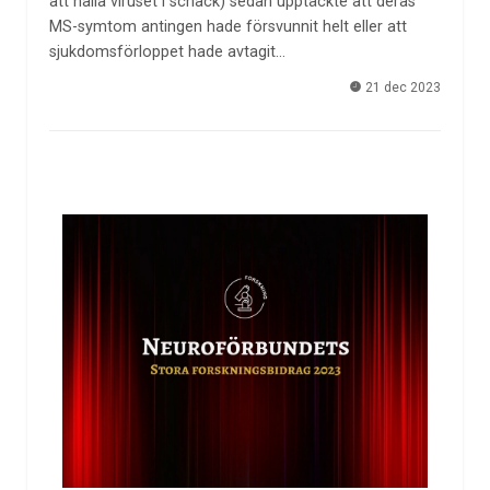
att hålla viruset i schack) sedan upptäckte att deras
MS-symtom antingen hade försvunnit helt eller att
sjukdomsförloppet hade avtagit…
21 dec 2023