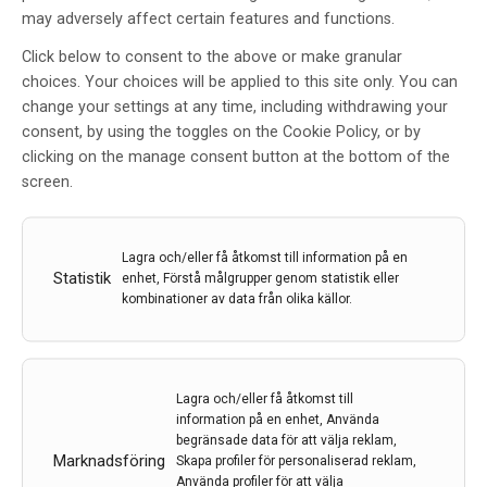
may adversely affect certain features and functions.
Click below to consent to the above or make granular
choices. Your choices will be applied to this site only. You can
change your settings at any time, including withdrawing your
consent, by using the toggles on the Cookie Policy, or by
clicking on the manage consent button at the bottom of the
screen.
Lagra och/eller få åtkomst till information på en
Statistik
enhet, Förstå målgrupper genom statistik eller
kombinationer av data från olika källor.
Lagra och/eller få åtkomst till
Därför mår kvinnor med multipel skleros bättre när
information på en enhet, Använda
de är gravida
begränsade data för att välja reklam,
Marknadsföring
Skapa profiler för personaliserad reklam,
Kvinnor som har den autoimmuna sjukdomen multipel
Använda profiler för att välja