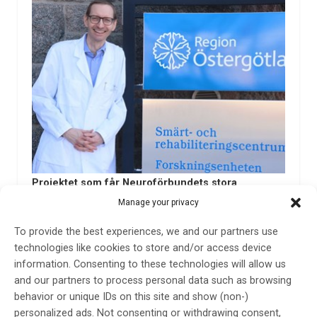
Projektet som får Neuroförbundets stora
forskningsbidrag
Manage your privacy
Emmanuel Bäckryd, Björn Gerdle och Bijar Ghafouri får
To provide the best experiences, we and our partners use
Neuroförbundets stora forskningsbidrag på 800 000 kr
technologies like cookies to store and/or access device
för att med hjälp av biomarkörer mäta biologiska
information. Consenting to these technologies will allow us
ämnen i blod och saliv hos patienter med långvariga
and our partners to process personal data such as browsing
smärttillstånd.
behavior or unique IDs on this site and show (non-)
22 jun 2023
personalized ads. Not consenting or withdrawing consent,