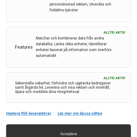
skleros blir tillfälligt mycket bättre i sin sjukdom när de
personaliserad reklam, Utveckla och
är gravida. Nu har forskare kartlagt de gynnsamma
förbättra tjänster.
förändringar som sker naturligt i immunsystemet
under graviditet.
13 jun 2023
ALLTID AKTIV
Matchar och kombinerar data från andra
datakällor, Länka olika enheter, Identifierar
Features
enheter baserat på information som överförs
automatiskt.
ALLTID AKTIV
Säkerställa säkerhet, förhindra och upptäcka bedrägerier
samt åtgärda fel, Leverera och visa reklam och innehåll,
Spara och meddela dina integritetsval.
Hantera 955-leverantörer
Läs mer om dessa syften
Acceptera