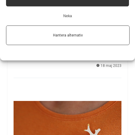
Så kan antikroppar mot ett vanligt virus orsaka MS
Neka
Forskare vid Karolinska Institutet har funnit ytterligare
bevis för hur Epstein-Barr-virus kan utlösa multipel
skleros eller driva på sjukdomsutvecklingen. En studie
Hantera alternativ
publicerad i Science Advances visar att vissa individer
har antikroppar mot viruset som av misstag attackerar
ett protein i hjärnan och…
18 maj 2023