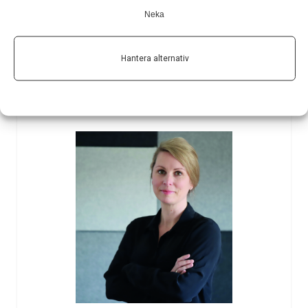
socialtjänstminister Camilla Waltersson Grönvall, inte
Neka
som minister, utan som patient.
23 apr 2026
Hantera alternativ