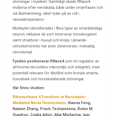
störningar i myelinet. Samtidigt ökade RNase4-
nivåerna efter nervskada, både under smärtfasen och
vid återhämtning, vilket tyder på en roll i
vävnadsreparation.
Molekylen identifierades i flera typer av smärtkänsliga
neuron, inklusive de som innerverar hörselorganet
samt strukturer i huvud och kropp. Liknande
uttrycksmönster har även observerats i mänsklig
nervvävnad.
Fynden positionerar RNase4
som en regulator av
afferenta nervcellers mikromiljö och integritet, med
potentiell relevans för tillstånd som kronisk smärta,
huvudvärk och hörselrelaterade störningar.
Här finns studien:
Ribonuclease 4 Functions in Nociceptor-
Mediated Nerve Homeostasis
,
Xiaona Feng,
Kaiwen Zhang, Prach Techameena, Rolen M.
Quadros, Csaba Adori, Aliia Murtazina, Igor