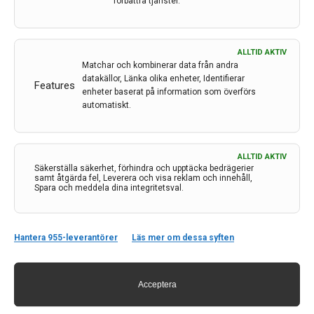
förbättra tjänster.
ALLTID AKTIV
Matchar och kombinerar data från andra
datakällor, Länka olika enheter, Identifierar
Features
enheter baserat på information som överförs
automatiskt.
ALLTID AKTIV
Säkerställa säkerhet, förhindra och upptäcka bedrägerier
samt åtgärda fel, Leverera och visa reklam och innehåll,
Spara och meddela dina integritetsval.
Hantera 955-leverantörer
Läs mer om dessa syften
Ministern om migränvården: Det här är absurt
I mitten av april bjöd tankesmedjan Leading Health
Acceptera
Care in till ett möte om migränvården och deras
rapport i ämnet. På plats var också