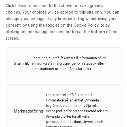
Click below to consent to the above or make granular
choices. Your choices will be applied to this site only. You can
change your settings at any time, including withdrawing your
consent, by using the toggles on the Cookie Policy, or by
clicking on the manage consent button at the bottom of the
screen.
Lagra och/eller få åtkomst till information på en
Statistik
enhet, Förstå målgrupper genom statistik eller
Patientutbildning ihop med eptinezumab
kombinationer av data från olika källor.
minskade kronisk migrän
Patienter med kronisk migrän fick färre migrändagar
och minskade sin konsumtion av akuta
migränläkemedel när en kort utbildningsinsats
Lagra och/eller få åtkomst till
kombinerades med den CGRP-riktade antikroppen
information på en enhet, Använda
begränsade data för att välja reklam,
eptinezumab, visar ny studie som presenterades av
Marknadsföring
Skapa profiler för personaliserad reklam,
professor Rigmor Højland Jensen under EAN.
Använda profiler för att välja
personaliserad reklam, Utveckla och
2 jul 2026