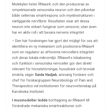
Molekylen heter RNase4, och den produceras av
omyeliniserade sensoriska neuron och den påverkar
både cellernas smärtrespons och myelinstrukturen i
närliggande nervfibrer. Resultaten visar att dessa
neuron inte enbart fungerar som sensorer, utan även
har en aktiv roll i att bevara nervens integritet.
– Den här forskningen har gjort det möjligt för oss att
identifiera en ny mekanism och positionera RNase4
som en regulator av afferenta nervcellers integritet
och deras lokala mikromiljö. RNase4:s lokalisering
och funktion i sensoriska nervceller gör den direkt
relevant för hörselstörningar, huvudvärk och kronisk
smärta, säger
Saida Hadjab
, ansvarig forskare och
chef för forskargruppen Neurobiology of Pain and
Therapeutics vid institutionen för neurovetenskap på
Karolinska Institutet.
I musmodeller ledde
borttagning av RNase4 till
förändrade mekaniska smärtreaktioner och