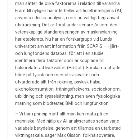
man sätter de olika faktorerna i relation till varandra.
Fram till nyligen har inte heller artificiell intelligens (AI)
använts i dessa analyser, i mer än väldigt begränsad
utsträckning. Det är först under senare år som den
vetenskapliga standardiseringen av maskininlärning
har etablerats. Nu har en forskargrupp vid Lunds
universitet använt information från SCAPIS – Hjärt-
och lungfondens databas, för att i en studie
identifiera flera faktorer som är kopplade till
hälsorelaterad livskvalitet (HRQoL). Forskarna tittade
både på fysisk och mental livskvalitet och
utvärderade allt från rökning, psykisk hälsa,
alkoholkonsumtion, träningsfrekvens, socioekonomi,
utbildning och sysselsättning, men även fysiologiska
mätning som blodtester, BMI och lungfunktion.
– Vi har i princip mätt allt man kan mäta på en
människa. Med hjälp av AI analyserades sedan varje
variabels betydelse, genom att tillämpa en utarbetad
viktningsskala, säger Max Olsson, folkhälsovetare,