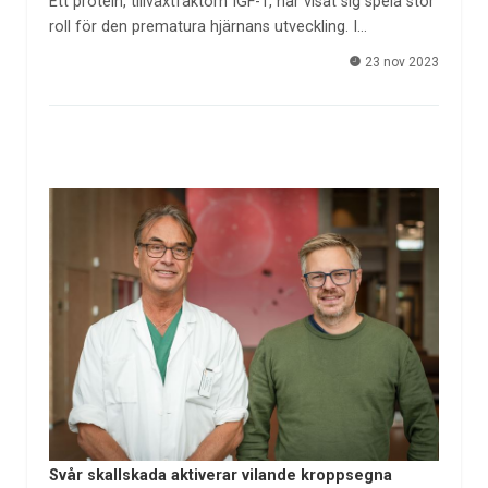
Ett protein, tillväxtfaktorn IGF-1, har visat sig spela stor
roll för den prematura hjärnans utveckling. I…
23 nov 2023
Svår skallskada aktiverar vilande kroppsegna