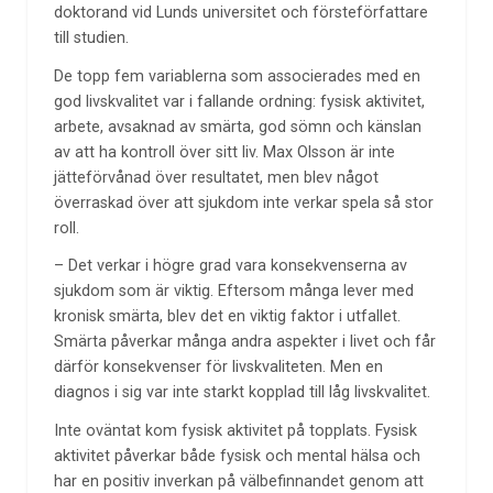
doktorand vid Lunds universitet och försteförfattare
till studien.
De topp fem variablerna som associerades med en
god livskvalitet var i fallande ordning: fysisk aktivitet,
arbete, avsaknad av smärta, god sömn och känslan
av att ha kontroll över sitt liv. Max Olsson är inte
jätteförvånad över resultatet, men blev något
överraskad över att sjukdom inte verkar spela så stor
roll.
– Det verkar i högre grad vara konsekvenserna av
sjukdom som är viktig. Eftersom många lever med
kronisk smärta, blev det en viktig faktor i utfallet.
Smärta påverkar många andra aspekter i livet och får
därför konsekvenser för livskvaliteten. Men en
diagnos i sig var inte starkt kopplad till låg livskvalitet.
Inte oväntat kom fysisk aktivitet på topplats. Fysisk
aktivitet påverkar både fysisk och mental hälsa och
har en positiv inverkan på välbefinnandet genom att