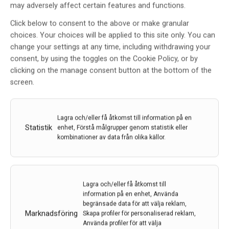
may adversely affect certain features and functions.
Click below to consent to the above or make granular
choices. Your choices will be applied to this site only. You can
change your settings at any time, including withdrawing your
consent, by using the toggles on the Cookie Policy, or by
clicking on the manage consent button at the bottom of the
Forskare har löst gåta om ärftlig ataxisjukdom
screen.
Inom medicinsk forskning görs betydande insatser
med att kartlägga genomet för att patienter med
sällsynta sjukdomar ska kunna få en diagnos. Genom
Lagra och/eller få åtkomst till information på en
ny teknologi får vi svaret på flera tidigare olösta gåtor.
Statistik
enhet, Förstå målgrupper genom statistik eller
Spinocerebellär ataxi typ 4 har varit ett av…
kombinationer av data från olika källor.
4 dec 2023
Lagra och/eller få åtkomst till
information på en enhet, Använda
begränsade data för att välja reklam,
Marknadsföring
Skapa profiler för personaliserad reklam,
Använda profiler för att välja