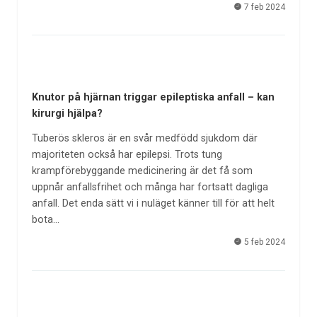
7 feb 2024
Knutor på hjärnan triggar epileptiska anfall – kan
kirurgi hjälpa?
Tuberös skleros är en svår medfödd sjukdom där
majoriteten också har epilepsi. Trots tung
krampförebyggande medicinering är det få som
uppnår anfallsfrihet och många har fortsatt dagliga
anfall. Det enda sätt vi i nuläget känner till för att helt
bota…
5 feb 2024