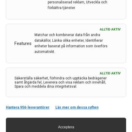
personaliserad reklam, Utveckla och
förbättra tjänster.
ALLTID AKTIV
Matchar och kombinerar data från andra
datakällor, Länka olika enheter, Identifierar
Features
enheter baserat på information som överförs
automatiskt.
Ny studie: Förlorad hjärnfunktion återställdes efter
ALLTID AKTIV
stroke
Säkerställa säkerhet, förhindra och upptäcka bedrägerier
samt åtgärda fel, Leverera och visa reklam och innehåll,
I strokemodeller på möss, har forskare lyckats
Spara och meddela dina integritetsval.
återställa förlorad hjärnfunktion med hjälp av små
molekyler som i framtiden kan utvecklas till
strokeläkemedel. ­
Hantera 956-leverantörer
Läs mer om dessa syften
30 nov 2023
Acceptera