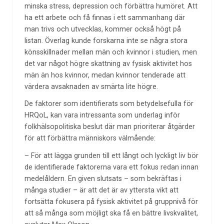
minska stress, depression och förbättra humöret. Att
ha ett arbete och få finnas i ett sammanhang där
man trivs och utvecklas, kommer också högt på
listan. Överlag kunde forskarna inte se några stora
könsskillnader mellan män och kvinnor i studien, men
det var något högre skattning av fysisk aktivitet hos
män än hos kvinnor, medan kvinnor tenderade att
värdera avsaknaden av smärta lite högre.
De faktorer som identifierats som betydelsefulla för
HRQoL, kan vara intressanta som underlag inför
folkhälsopolitiska beslut där man prioriterar åtgärder
för att förbättra människors välmående:
– För att lägga grunden till ett långt och lyckligt liv bör
de identifierade faktorerna vara ett fokus redan innan
medelåldern. En given slutsats – som bekräftas i
många studier – är att det är av yttersta vikt att
fortsätta fokusera på fysisk aktivitet på gruppnivå för
att så många som möjligt ska få en bättre livskvalitet,