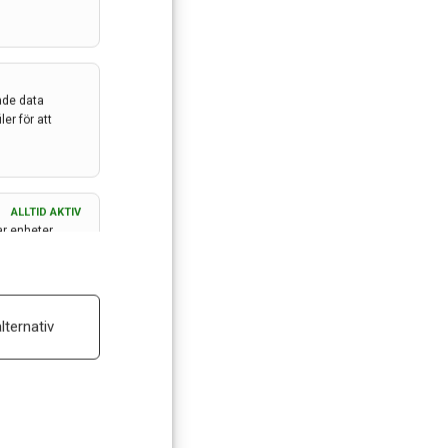
ade data
er för att
ALLTID AKTIV
ar enheter
ALLTID AKTIV
lternativ
 reklam