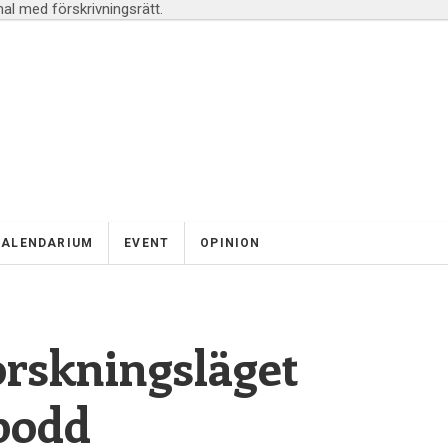
l med förskrivningsrätt.
KALENDARIUM
EVENT
OPINION
orskningsläget
podd