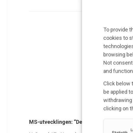
To provide t
cookies to s
technologies
browsing beh
Not consenti
and function
Click below 
be applied to
withdrawing 
clicking on 
MS-utvecklingen: ”De ska inte behöva rulls
L