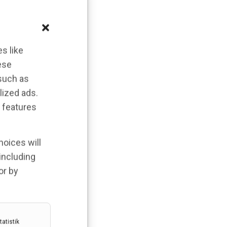
s like
ese
 such as
lized ads.
 features
hoices will
 including
or by
atistik