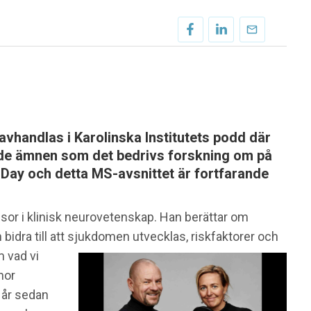
vhandlas i Karolinska Institutets podd där
 de ämnen som det bedrivs forskning om på
 Day och detta MS-avsnittet är fortfarande
ssor i klinisk neurovetenskap. Han berättar om
bidra till att sjukdomen utvecklas, riskfaktorer och
 vad vi
nor
 år sedan