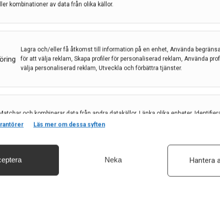
är träffar vi neurolog Nicolae Dandu, från
ller kombinationer av data från olika källor.
ndlingen och vården av patienter med MS
ntervjun här.
29 maj 2026
Lagra och/eller få åtkomst till information på en enhet, Använda begräns
öring
för att välja reklam, Skapa profiler för personaliserad reklam, Använda profil
välja personaliserad reklam, Utveckla och förbättra tjänster.
Matchar och kombinerar data från andra datakällor, Länka olika enheter, Identifier
baserat på information som överförs automatiskt.
rantörer
Läs mer om dessa syften
eptera
Neka
Hantera a
säkerhet, förhindra och upptäcka bedrägerier samt åtgärda fel, Leverera och visa
, Spara och meddela dina integritetsval.