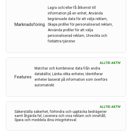
Lagra och/eller få åtkomst till
information på en enhet, Använda
begränsade data för att välja reklam,
Marknadsföring
Skapa profiler för personaliserad reklam,
Använda profiler för att välja
personaliserad reklam, Utveckla och
förbättra tjänster.
ALLTID AKTIV
Forskare har löst gåta om ärftlig ataxisjukdom
Matchar och kombinerar data från andra
datakällor, Länka olika enheter, Identifierar
Features
Inom medicinsk forskning görs betydande insatser
enheter baserat på information som överförs
med att kartlägga genomet för att patienter med
automatiskt.
sällsynta sjukdomar ska kunna få en diagnos. Genom
ny teknologi får vi svaret på flera tidigare olösta gåtor.
Spinocerebellär ataxi typ 4 har varit ett av…
ALLTID AKTIV
Säkerställa säkerhet, förhindra och upptäcka bedrägerier
4 dec 2023
samt åtgärda fel, Leverera och visa reklam och innehåll,
Spara och meddela dina integritetsval.