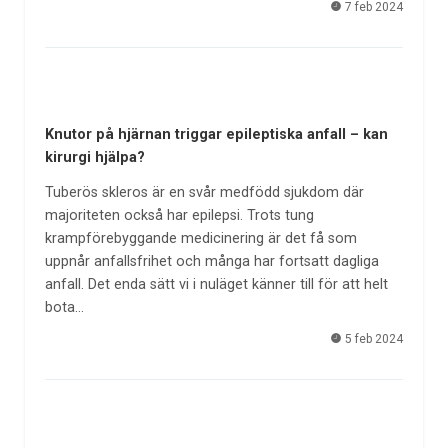
7 feb 2024
Knutor på hjärnan triggar epileptiska anfall – kan
kirurgi hjälpa?
Tuberös skleros är en svår medfödd sjukdom där
majoriteten också har epilepsi. Trots tung
krampförebyggande medicinering är det få som
uppnår anfallsfrihet och många har fortsatt dagliga
anfall. Det enda sätt vi i nuläget känner till för att helt
bota…
5 feb 2024