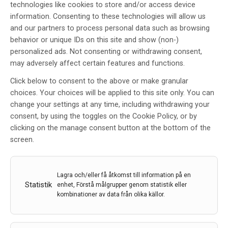
technologies like cookies to store and/or access device
information. Consenting to these technologies will allow us
and our partners to process personal data such as browsing
behavior or unique IDs on this site and show (non-)
personalized ads. Not consenting or withdrawing consent,
may adversely affect certain features and functions.
Click below to consent to the above or make granular
”Det måste bli möjligt för fler att träna”
choices. Your choices will be applied to this site only. You can
Att fysisk aktivitet är viktig för hälsan är många
change your settings at any time, including withdrawing your
överens om. Stora satsningar görs för att få fler att
consent, by using the toggles on the Cookie Policy, or by
röra på sig, men personer med funktionsnedsättningar
clicking on the manage consent button at the bottom of the
är alltför ofta exkluderade i dessa satsningar.
screen.
8 dec 2023
Lagra och/eller få åtkomst till information på en
Statistik
enhet, Förstå målgrupper genom statistik eller
kombinationer av data från olika källor.