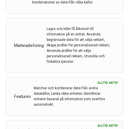
– Ett möjligt samarbete skulle förstärka det pågående
kombinationer av data från olika källor.
genterapiprogrammet, och också bygga en bro
mellan USA och Sverige. Vägen dit är komplex, men
möjligheterna är enorma. Ett svenskt engagemang
kan bli avgörande för att påskynda forskningen och
Lagra och/eller få åtkomst till
information på en enhet, Använda
ge svenska patienter tillgång till behandling tidigare,
begränsade data för att välja reklam,
säger Zardasht Rad.
Marknadsföring
Skapa profiler för personaliserad reklam,
Använda profiler för att välja
En person som engagerat
sig i området finansiering
personaliserad reklam, Utveckla och
och nätverk kring sällsynta sjukdomar i Sverige är
förbättra tjänster.
Ann Nordgren
. Hon startade Sällsynta fonden som
får in pengar från privata donationer, stiftelser och
läkemedelsbolag.
ALLTID AKTIV
Matchar och kombinerar data från andra
datakällor, Länka olika enheter, Identifierar
Features
enheter baserat på information som överförs
automatiskt.
ALLTID AKTIV