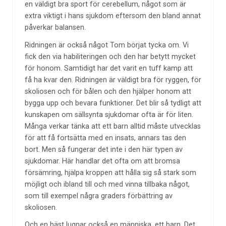
en väldigt bra sport för cerebellum, något som är
extra viktigt i hans sjukdom eftersom den bland annat
påverkar balansen.
Ridningen är också något Tom börjat tycka om. Vi
fick den via habiliteringen och den har betytt mycket
för honom. Samtidigt har det varit en tuff kamp att
få ha kvar den. Ridningen är väldigt bra för ryggen, för
skoliosen och för bålen och den hjälper honom att
bygga upp och bevara funktioner. Det blir så tydligt att
kunskapen om sällsynta sjukdomar ofta är för liten.
Många verkar tänka att ett barn alltid måste utvecklas
för att få fortsätta med en insats, annars tas den
bort. Men så fungerar det inte i den här typen av
sjukdomar. Här handlar det ofta om att bromsa
försämring, hjälpa kroppen att hålla sig så stark som
möjligt och ibland till och med vinna tillbaka något,
som till exempel några graders förbättring av
skoliosen.
Och en häst lugnar också en människa, ett barn. Det