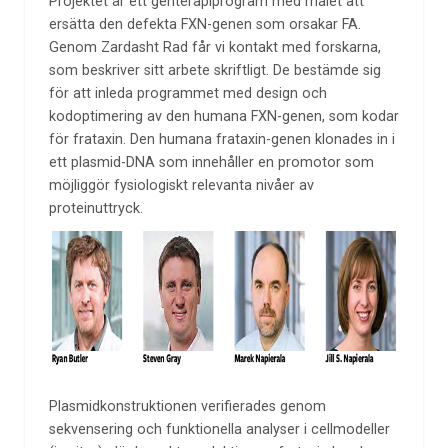
Projektet är ett genterapiprogram med målet att
ersätta den defekta FXN-genen som orsakar FA.
Genom Zardasht Rad får vi kontakt med forskarna,
som beskriver sitt arbete skriftligt. De bestämde sig
för att inleda programmet med design och
kodoptimering av den humana FXN-genen, som kodar
för frataxin. Den humana frataxin-genen klonades in i
ett plasmid-DNA som innehåller en promotor som
möjliggör fysiologiskt relevanta nivåer av
proteinuttryck.
Plasmidkonstruktionen verifierades genom
sekvensering och funktionella analyser i cellmodeller