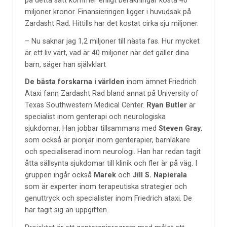
på detta sätt kommer enligt beräkningar kosta 40
miljoner kronor. Finansieringen ligger i huvudsak på
Zardasht Rad. Hittills har det kostat cirka sju miljoner.
– Nu saknar jag 1,2 miljoner till nästa fas. Hur mycket
är ett liv värt, vad är 40 miljoner när det gäller dina
barn, säger han självklart
De bästa forskarna i världen
inom ämnet Friedrich
Ataxi fann Zardasht Rad bland annat på University of
Texas Southwestern Medical Center.
Ryan Butler
är
specialist inom genterapi och neurologiska
sjukdomar. Han jobbar tillsammans med
Steven Gray
,
som också är pionjär inom genterapier, barnläkare
och specialiserad inom neurologi. Han har redan tagit
åtta sällsynta sjukdomar till klinik och fler är på väg. I
gruppen ingår också
Marek
och
Jill S. Napierala
som är experter inom terapeutiska strategier och
genuttryck och specialister inom Friedrich ataxi. De
har tagit sig an uppgiften.