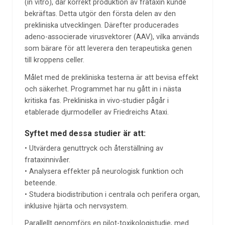
(in vitro), där korrekt produktion av frataxin kunde
bekräftas. Detta utgör den första delen av den
prekliniska utvecklingen. Därefter producerades
adeno-associerade virusvektorer (AAV), vilka används
som bärare för att leverera den terapeutiska genen
till kroppens celler.
Målet med de prekliniska testerna är att bevisa effekt
och säkerhet. Programmet har nu gått in i nästa
kritiska fas. Prekliniska in vivo-studier pågår i
etablerade djurmodeller av Friedreichs Ataxi.
Syftet med dessa studier är att:
• Utvärdera genuttryck och återställning av
frataxinnivåer.
• Analysera effekter på neurologisk funktion och
beteende.
• Studera biodistribution i centrala och perifera organ,
inklusive hjärta och nervsystem.
Parallellt genomförs en pilot-toxikologistudie, med