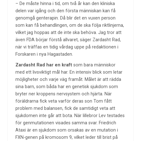
– De måste hinna i tid, om två år kan den kliniska
delen var igång och den första människan kan få
genomgå genterapin. Då blir det en vuxen person
som kan få behandlingen, om de ska följa riktlinjerna,
vilket jag hoppas att de inte ska behöva. Jag tror att
även FDA börjar förstå allvaret, säger Zardasht Rad,
när vi träffas en tidig vårdag uppe på redaktionen i
Forskaren i nya Hagastaden.
Zardasht Rad har en kraft
som bara människor
med ett livsviktigt mål har. En intensiv blick som letar
möjligheter och varje väg framåt. Målet är att rädda
sina barn, som båda har en genetisk sjukdom som
bryter ner kroppens nervsystem och hjärta. När
föräldrarna fick veta varför deras son Tom fått
problem med balansen, fick de samtidigt veta att
sjukdomen inte går att bota. När lillebror Lev testades
för genmutationen visades samma svar. Friedrich
Ataxi är en sjukdom som orsakas av en mutation i
FXN-genen på kromosom 9, vilket leder till brist på