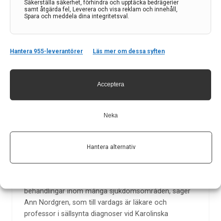
Säkerställa säkerhet, förhindra och upptäcka bedrägerier
samt åtgärda fel, Leverera och visa reklam och innehåll,
Spara och meddela dina integritetsval.
Hantera 955-leverantörer
Läs mer om dessa syften
Pappa Zardasht Rad var
skådespelare, men det hinner han
Acceptera
inte jobba som längre. Istället
jobbar han deltid på P3 Historia.
Neka
– Det som skiljer oss från andra är att vi riktar anslag
mot forskare som är intresserade av ovanliga
sjukdomar. Det intressanta med forskning inom
Hantera alternativ
sällsynta sjukdomar är att det ofta bryts ny mark som
kan föra forskningen framåt inom hela life science-
området, att kunskap kommer flera till del som ger
behandlingar inom många sjukdomsområden, säger
Ann Nordgren, som till vardags är läkare och
professor i sällsynta diagnoser vid Karolinska