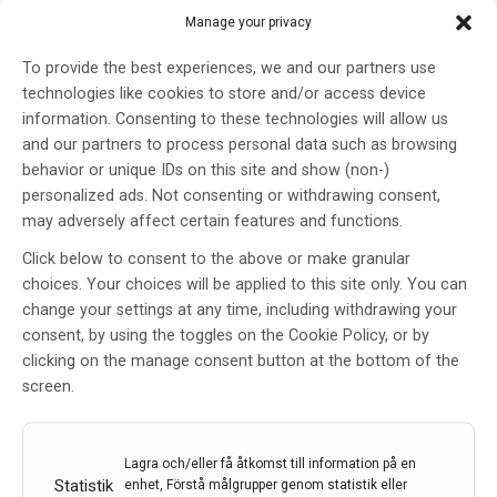
länge jag kommer att orka. Men mitt mål är inte bara
Manage your privacy
mina egna barn, jag vill rädda alla barn som lever med
To provide the best experiences, we and our partners use
FA. Jag ser det framför mig… att mina söner har fått
technologies like cookies to store and/or access device
behandlingen, att vi står utanför University of Texas
information. Consenting to these technologies will allow us
Southwestern Medical Center och att de mår bra. Att
and our partners to process personal data such as browsing
de kan springa, hoppa och leka, leva sina liv som barn
behavior or unique IDs on this site and show (non-)
ska få göra.
personalized ads. Not consenting or withdrawing consent,
I världen bedöms cirka 30 000 – 50 000 personer leva
may adversely affect certain features and functions.
med Friedrich Ataxi, i Sverige kan det vara cirka 80
Click below to consent to the above or make granular
personer. Det är en så kallad sällsynt sjukdom, en av
choices. Your choices will be applied to this site only. You can
över 10 000 identifierade sällsynta sjukdomar. Många
change your settings at any time, including withdrawing your
forskare är engagerade och forskar på sällsynta
consent, by using the toggles on the Cookie Policy, or by
sjukdomar men många vittnar om hur svårt det är att
clicking on the manage consent button at the bottom of the
ta behandlingar hela vägen till den kliniska fasen. På
screen.
Karolinska Institutet forskar bland annat Thomas
Sejersen, som också är barnläkare på Astrid
Lindgrens barnsjukdom och professor i
neuropediatrik, inom området sällsynta sjukdomar.
Lagra och/eller få åtkomst till information på en
Statistik
enhet, Förstå målgrupper genom statistik eller