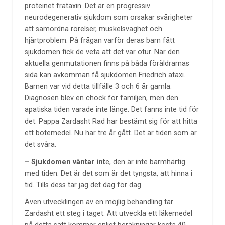
proteinet frataxin. Det är en progressiv
neurodegenerativ sjukdom som orsakar svårigheter
att samordna rörelser, muskelsvaghet och
hjärtproblem. På frågan varför deras barn fått
sjukdomen fick de veta att det var otur. När den
aktuella genmutationen finns på båda föräldrarnas
sida kan avkomman få sjukdomen Friedrich ataxi.
Barnen var vid detta tillfälle 3 och 6 år gamla.
Diagnosen blev en chock för familjen, men den
apatiska tiden varade inte länge. Det fanns inte tid för
det. Pappa Zardasht Rad har bestämt sig för att hitta
ett botemedel. Nu har tre år gått. Det är tiden som är
det svåra.
– Sjukdomen väntar int
e, den är inte barmhärtig
med tiden. Det är det som är det tyngsta, att hinna i
tid. Tills dess tar jag det dag för dag.
Även utvecklingen av en möjlig behandling tar
Zardasht ett steg i taget. Att utveckla ett läkemedel