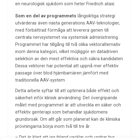
en neurologisk sjukdom som heter Friedrich ataxi.
Som en del av programmets
långsiktiga strategi
utvärderas även nästa generations AAV-teknologier,
med förbättrad förmåga att leverera genen till
centrala nervsystemet via systemisk administrering.
Programmet har tillgång till två olika vektoralternativ
inom denna kategori, vilket möjliggör en datadriven
selektion av den mest effektiva och säkra kandidaten.
Dessa vektorer har potential att uppnå mer effektiv
passage över blod-hjärnbarriären jämfört med
traditionella AAV-system
Detta arbete syftar till att optimera både effekt och
säkerhet inför klinisk användning. Det övergripande
målet med programmet är att utveckla en säker och
effektiv genterapi som behandlar sjukdomens
grundorsak. Om allt går som planerat kan de kliniska
prövningarna börja inom två till tre år.
– Det är klart att jag ibland vacklar och undrar hur