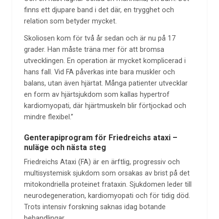
finns ett djupare band i det där, en trygghet och
relation som betyder mycket.
Skoliosen kom för två år sedan och är nu på 17
grader. Han måste träna mer för att bromsa
utvecklingen. En operation är mycket komplicerad i
hans fall. Vid FA påverkas inte bara muskler och
balans, utan även hjärtat. Många patienter utvecklar
en form av hjärtsjukdom som kallas hypertrof
kardiomyopati, där hjärtmuskeln blir förtjockad och
mindre flexibel.”
Genterapiprogram för Friedreichs ataxi –
nuläge och nästa steg
Friedreichs Ataxi (FA) är en ärftlig, progressiv och
multisystemisk sjukdom som orsakas av brist på det
mitokondriella proteinet frataxin. Sjukdomen leder till
neurodegeneration, kardiomyopati och för tidig död.
Trots intensiv forskning saknas idag botande
behandlingar.