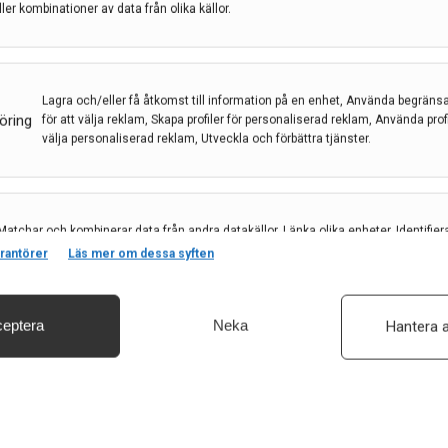
ller kombinationer av data från olika källor.
18. Forskarna vid Örebro universitet har byggt upp
n första studien som är publicerad men det kommer
Lagra och/eller få åtkomst till information på en enhet, Använda begräns
öring
för att välja reklam, Skapa profiler för personaliserad reklam, Använda profil
välja personaliserad reklam, Utveckla och förbättra tjänster.
Matchar och kombinerar data från andra datakällor, Länka olika enheter, Identifier
baserat på information som överförs automatiskt.
rantörer
Läs mer om dessa syften
eptera
Neka
Hantera a
säkerhet, förhindra och upptäcka bedrägerier samt åtgärda fel, Leverera och visa
, Spara och meddela dina integritetsval.