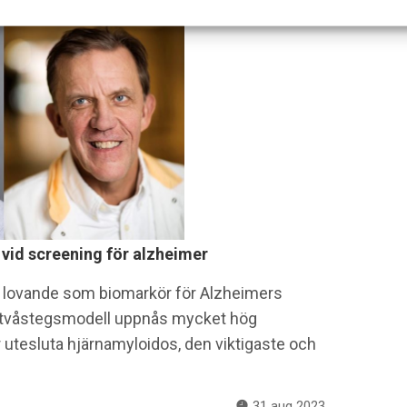
 vid screening för alzheimer
sig lovande som biomarkör för Alzheimers
v tvåstegsmodell uppnås mycket hög
er utesluta hjärnamyloidos, den viktigaste och
31 aug 2023