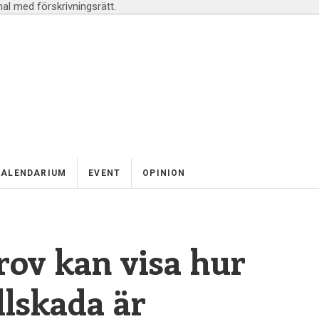
l med förskrivningsrätt.
KALENDARIUM
EVENT
OPINION
rov kan visa hur
llskada är