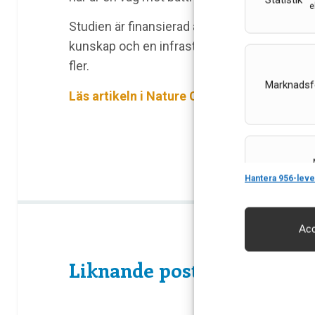
Statistik
e
Studien är finansierad av VR och startade 20
kunskap och en infrastruktur. Det här är de
fler.
Marknadsf
Läs artikeln i Nature Communications
Features
Hantera 956-leve
Acc
Säkerställa 
och innehåll
Liknande poster