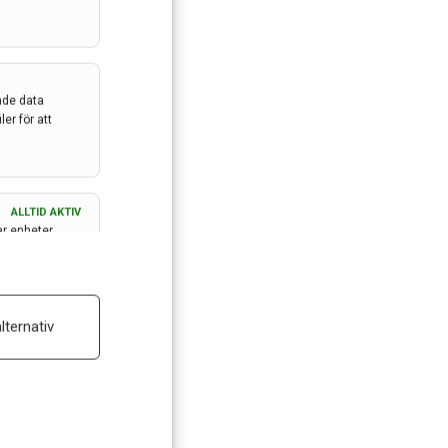
ade data
er för att
ALLTID AKTIV
ar enheter
ALLTID AKTIV
lternativ
 reklam