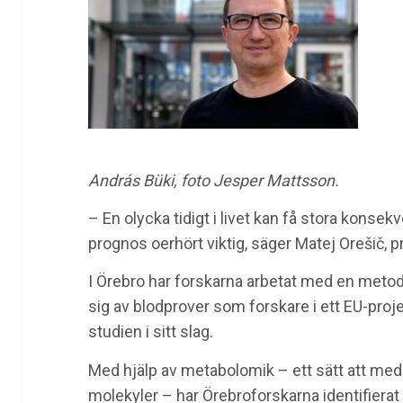
András Büki, foto Jesper Mattsson.
– En olycka tidigt i livet kan få stora konsek
prognos oerhört viktig, säger Matej Orešič, p
I Örebro har forskarna arbetat med en metod 
sig av blodprover som forskare i ett EU-proj
studien i sitt slag.
Med hjälp av metabolomik – ett sätt att me
molekyler – har Örebroforskarna identifierat