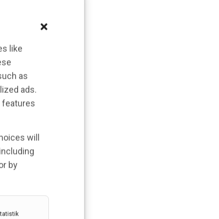
s like
ese
 such as
lized ads.
 features
hoices will
 including
or by
atistik