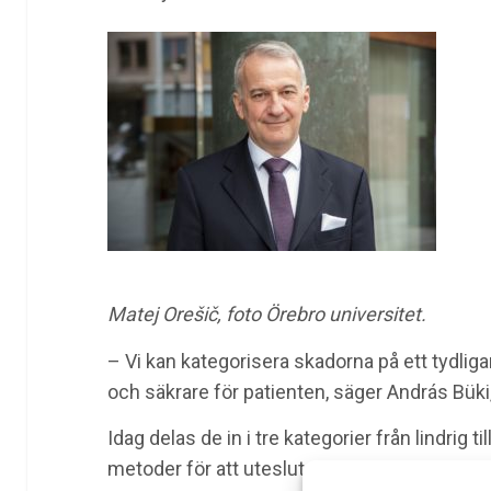
Matej Orešič, foto Örebro universitet.
– Vi kan kategorisera skadorna på ett tydliga
och säkrare för patienten, säger András Büki,
Idag delas de in i tre kategorier från lindrig ti
metoder för att utesluta en akut hjärnskada.