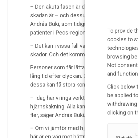
– Den akuta fasen är den viktigaste för oss 
skadan är – och dessutom ta fram en progno
András Büki, som tidigare var ansvarig för a
To provide t
patienter i Pecs-regionen med en miljon invå
cookies to s
– Det kan i vissa fall vara så att även en mil
technologies
skador. Och det kommer vi kunna se med ett 
browsing beh
Not consenti
Personer som får lättare hjärnskador har of
and function
lång tid efter olyckan. Det gäller inte minst
dessa kan få stora konsekvenser.
Click below 
be applied to
– Idag har vi inga verktyg för att enkelt avgö
withdrawing 
hjärnskakning. Alla kan inte få en MR-unders
clicking on 
fler, säger András Büki.
– Om vi jämför med hjärtpatienter så finns de
L
här är en väg mot bättre behandling – och fo