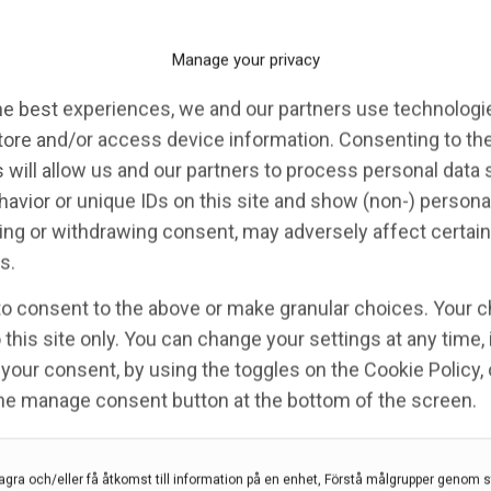
och med hjälp av biomarkörerna kan vi se hur svår
s för hur det kommer gå för patienten framåt, säger
Manage your privacy
tt organisera den akuta neurokirurgiska vården för
he best experiences, we and our partners use technologie
nare i Ungern.
tore and/or access device information. Consenting to th
dare hjärnskakning ger långvariga och allvarliga
 will allow us and our partners to process personal data
blodprov, säger Matej Orešič.
avior or unique IDs on this site and show (non-) persona
ng or withdrawing consent, may adversely affect certain
ta problem med trötthet, minne och balans under
s.
 idrottare som ofta får upprepade hjärnskakningar och
to consent to the above or make granular choices. Your c
 this site only. You can change your settings at any time,
ra när en idrottare kan börja spela igen efter en
your consent, by using the toggles on the Cookie Policy, 
ökning – men ett blodprov gör det möjligt att testa
the manage consent button at the bottom of the screen.
t betydligt fler verktyg för dem. Vi hoppas att det
agra och/eller få åtkomst till information på en enhet, Förstå målgrupper genom st
rskning även för hjärnpatienter, säger András Büki.