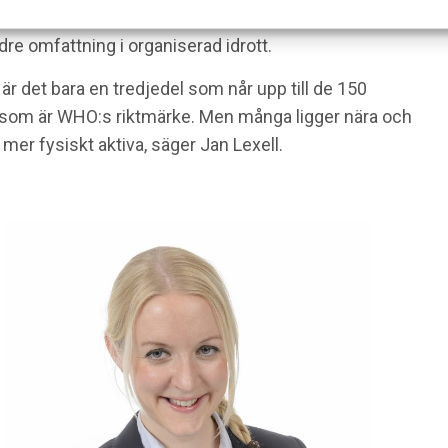
a och mer stillasittande än personer utan
dre omfattning i organiserad idrott.
är det bara en tredjedel som når upp till de 150
et som är WHO:s riktmärke. Men många ligger nära och
er fysiskt aktiva, säger Jan Lexell.