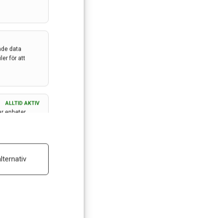
ade data
er för att
ALLTID AKTIV
ar enheter
ALLTID AKTIV
lternativ
 reklam