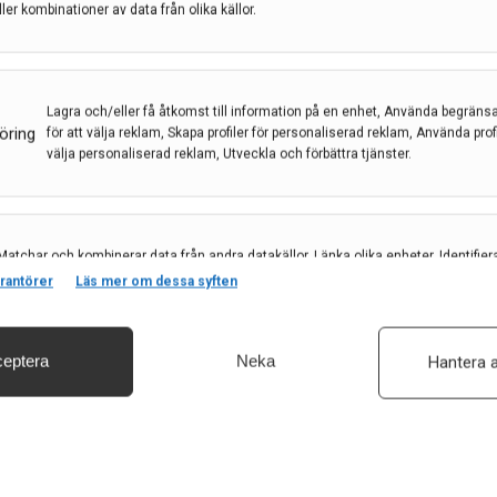
ller kombinationer av data från olika källor.
Lagra och/eller få åtkomst till information på en enhet, Använda begräns
öring
för att välja reklam, Skapa profiler för personaliserad reklam, Använda profil
välja personaliserad reklam, Utveckla och förbättra tjänster.
Matchar och kombinerar data från andra datakällor, Länka olika enheter, Identifier
Sophie Jörgensen. Foto: Kennet Ruona.
baserat på information som överförs automatiskt.
rantörer
Läs mer om dessa syften
eptera
Neka
Hantera a
säkerhet, förhindra och upptäcka bedrägerier samt åtgärda fel, Leverera och visa
e riktlinjer för fysisk aktivitet och stillasittande,
, Spara och meddela dina integritetsval.
ner med funktionsnedsättning. Riktlinjerna anger
älsoeffekter och att det rätt utfört är säkert och kan
ktlinjer visar undersökningar att personer med