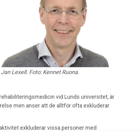
Jan Lexell. Foto: Kennet Ruona.
ehabiliteringsmedicin vid Lunds universitet, är
relse men anser att de alltför ofta exkluderar
ktivitet exkluderar vissa personer med
tta är det nya röka” eller att man ska ta si och så