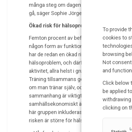
många steg om dagen. Det kan ge intrycket at
gå, säger Sophie Jörgensen.
Ökad risk för hälsoproblem
To provide t
cookies to s
Femton procent av befolkningen har
technologies
någon form av funktionsnedsättning. Ofta
browsing beh
har de redan en ökad risk för
Not consenti
hälsoproblem, och därför är fysisk
and function
aktivitet, allra helst i grupp, oerhört viktig.
Träning tillsammans ger större effekt än
Click below 
om man tränar själv, och gemenskap och
be applied to
sammanhang är viktigt. Även
withdrawing 
samhällsekonomiskt är det viktigt att den
clicking on 
här gruppen inkluderas, i synnerhet då
risken är större för hälsoproblem.
L