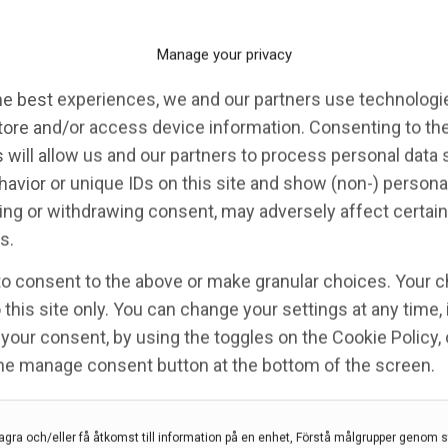
t det inte är någon idé att röra sig om man inte kan
Manage your privacy
he best experiences, we and our partners use technologie
tore and/or access device information. Consenting to th
 will allow us and our partners to process personal data
avior or unique IDs on this site and show (non-) persona
ng or withdrawing consent, may adversely affect certain
s.
to consent to the above or make granular choices. Your c
 this site only. You can change your settings at any time,
your consent, by using the toggles on the Cookie Policy, 
the manage consent button at the bottom of the screen.
agra och/eller få åtkomst till information på en enhet, Förstå målgrupper genom st