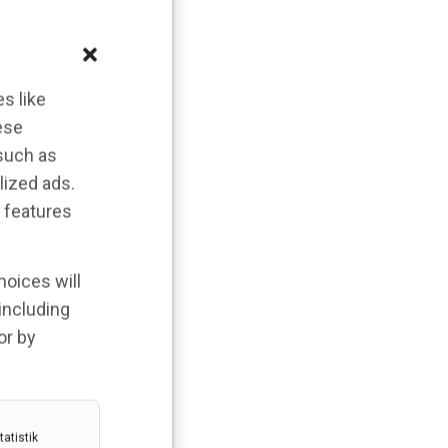
s like
ese
 such as
lized ads.
 features
hoices will
 including
or by
atistik