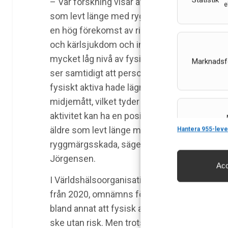
Statistik
– Vår forskning visar att äldre personer
e
som levt länge med ryggmärgsskada har
en hög förekomst av riskfaktorer för hjärt-
och kärlsjukdom och inte minst en
mycket låg nivå av fysisk aktivitet. Men vi
Marknadsf
ser samtidigt att personer som varit mer
fysiskt aktiva hade lägre BMI och
midjemått, vilket tyder på att fysisk
aktivitet kan ha en positiv effekt även hos
Features
äldre som levt länge med
Hantera 955-leve
ryggmärgsskada, säger Sophie
Jörgensen.
Acc
Säkerställa 
I Världshälsoorganisationens (WHO) uppdaterad
och innehåll
från 2020, omnämns för första gången perso
bland annat att fysisk aktivitet ger positiva h
ske utan risk. Men trots ökad kunskap och ri