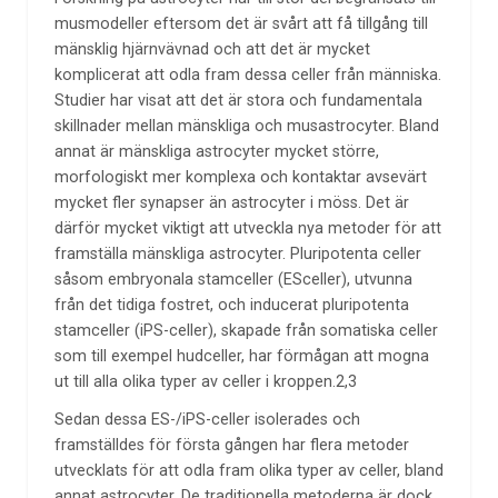
musmodeller eftersom det är svårt att få tillgång till
mänsklig hjärnvävnad och att det är mycket
komplicerat att odla fram dessa celler från människa.
Studier har visat att det är stora och fundamentala
skillnader mellan mänskliga och musastrocyter. Bland
annat är mänskliga astrocyter mycket större,
morfologiskt mer komplexa och kontaktar avsevärt
mycket fler synapser än astrocyter i möss. Det är
därför mycket viktigt att utveckla nya metoder för att
framställa mänskliga astrocyter. Pluripotenta celler
såsom embryonala stamceller (ESceller), utvunna
från det tidiga fostret, och inducerat pluripotenta
stamceller (iPS-celler), skapade från somatiska celler
som till exempel hudceller, har förmågan att mogna
ut till alla olika typer av celler i kroppen.2,3
Sedan dessa ES-/iPS-celler isolerades och
framställdes för första gången har flera metoder
utvecklats för att odla fram olika typer av celler, bland
annat astrocyter. De traditionella metoderna är dock