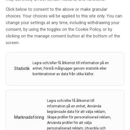
Click below to consent to the above or make granular
choices. Your choices will be applied to this site only. You can
change your settings at any time, including withdrawing your
consent, by using the toggles on the Cookie Policy, or by
clicking on the manage consent button at the bottom of the
screen.
Lagra och/eller få åtkomst till information på en
Statistik
enhet, Förstå målgrupper genom statistik eller
kombinationer av data från olika källor.
Forskare har löst gåta om ärftlig ataxisjukdom
Lagra och/eller få åtkomst till
information på en enhet, Använda
Inom medicinsk forskning görs betydande insatser
begränsade data för att välja reklam,
med att kartlägga genomet för att patienter med
Marknadsföring
Skapa profiler för personaliserad reklam,
sällsynta sjukdomar ska kunna få en diagnos. Genom
Använda profiler för att välja
ny teknologi får vi svaret på flera tidigare olösta gåtor.
personaliserad reklam, Utveckla och