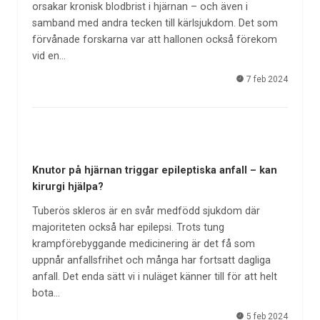
orsakar kronisk blodbrist i hjärnan – och även i
samband med andra tecken till kärlsjukdom. Det som
förvånade forskarna var att hallonen också förekom
vid en…
7 feb 2024
Knutor på hjärnan triggar epileptiska anfall – kan
kirurgi hjälpa?
Tuberös skleros är en svår medfödd sjukdom där
majoriteten också har epilepsi. Trots tung
krampförebyggande medicinering är det få som
uppnår anfallsfrihet och många har fortsatt dagliga
anfall. Det enda sätt vi i nuläget känner till för att helt
bota…
5 feb 2024