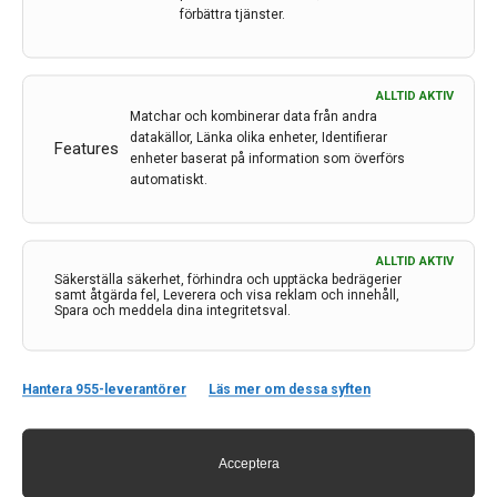
Spinocerebellär ataxi typ 4 har varit ett av…
förbättra tjänster.
4 dec 2023
ALLTID AKTIV
Matchar och kombinerar data från andra
datakällor, Länka olika enheter, Identifierar
Features
enheter baserat på information som överförs
automatiskt.
ALLTID AKTIV
Säkerställa säkerhet, förhindra och upptäcka bedrägerier
samt åtgärda fel, Leverera och visa reklam och innehåll,
Spara och meddela dina integritetsval.
Hantera 955-leverantörer
Läs mer om dessa syften
Acceptera
Ny studie: Förlorad hjärnfunktion återställdes efter
stroke