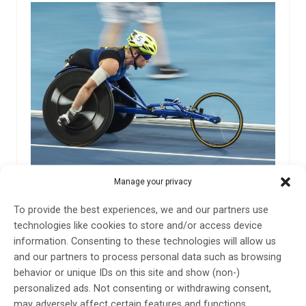
”Det måste bli möjligt för fler att träna”
Manage your privacy
Att fysisk aktivitet är viktig för hälsan är många
To provide the best experiences, we and our partners use
överens om. Stora satsningar görs för att få fler att
technologies like cookies to store and/or access device
röra på sig, men personer med funktionsnedsättningar
information. Consenting to these technologies will allow us
är alltför ofta exkluderade i dessa satsningar.
and our partners to process personal data such as browsing
behavior or unique IDs on this site and show (non-)
8 dec 2023
personalized ads. Not consenting or withdrawing consent,
may adversely affect certain features and functions.