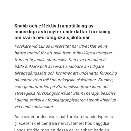
Snabb och effektiv framställning av
mänskliga astrocyter underlättar forskning
om svåra neurologiska sjukdomar
Forskare vid Lunds universitet har utvecklat en ny
bättre metod för att odla fram mänskliga astrocyter
från embryonala stamceller. Den nya metoden är
både enklare och avsevärt snabbare än tidigare
tillvägagångssätt och kommer att underlätta forskning
på astrocyters roll i neurologiska sjukdomar. Studien,
som genomfördes på Stamcellscentrum inom det
strategiska forskningsområdet StemTherapy, beskrivs
i denna artikel av forskargruppledaren Henrik Ahlenius
vid Lunds universitet.
Astrocyter är den vanligast förekommande typen av
gliaceller i det centrala nervsystemet hos däggdjur.
Länge trodde man att dessa celler enbart hade en