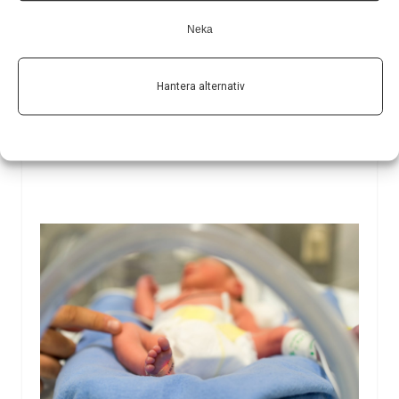
I strokemodeller på möss, har forskare lyckats
Neka
återställa förlorad hjärnfunktion med hjälp av små
molekyler som i framtiden kan utvecklas till
Hantera alternativ
strokeläkemedel. ­
30 nov 2023