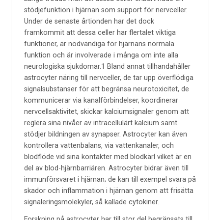
stödjefunktion i hjärnan som support för nervceller.
Under de senaste årtionden har det dock
framkommit att dessa celler har flertalet viktiga
funktioner, är nödvändiga för hjärnans normala
funktion och är involverade i många om inte alla
neurologiska sjukdomar.1 Bland annat tillhandahåller
astrocyter näring till nervceller, de tar upp överflödiga
signalsubstanser för att begränsa neurotoxicitet, de
kommunicerar via kanalförbindelser, koordinerar
nervcellsaktivitet, skickar kalciumsignaler genom att
reglera sina nivåer av intracellulärt kalcium samt
stödjer bildningen av synapser. Astrocyter kan även
kontrollera vattenbalans, via vattenkanaler, och
blodflöde vid sina kontakter med blodkärl vilket är en
del av blod-hjärnbarriären. Astrocyter bidrar även till
immunförsvaret i hjärnan; de kan till exempel svara på
skador och inflammation i hjärnan genom att frisätta
signaleringsmolekyler, så kallade cytokiner.
Forskning på astrocyter har till stor del begränsats till