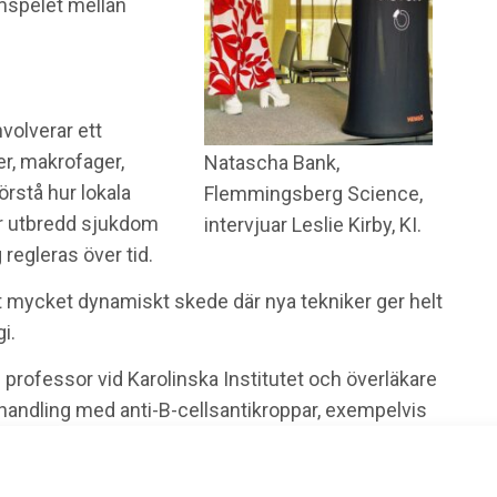
amspelet mellan
volverar ett
r, makrofager,
Natascha Bank,
förstå hur lokala
Flemmingsberg Science,
er utbredd sjukdom
intervjuar Leslie Kirby, KI.
regleras över tid.
tt mycket dynamiskt skede där nya tekniker ger helt
i.
,
professor vid Karolinska Institutet och överläkare
handling med anti-B-cellsantikroppar, exempelvis
ras för patienter med multipel skleros. Rituximab är