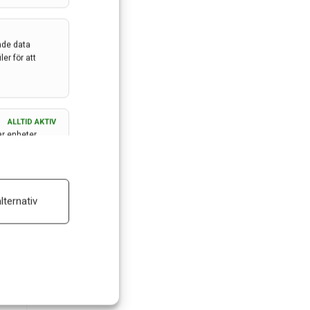
ade data
er för att
ALLTID AKTIV
ar enheter
ALLTID AKTIV
lternativ
 reklam