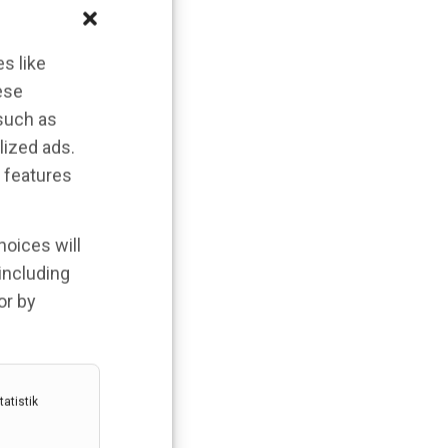
s like
ese
 such as
lized ads.
 features
hoices will
 including
or by
atistik