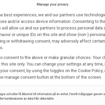
Manage your privacy
kemedelsföretag har valt att ansöka om att det skall
vändas vid MS, enligt Svenningsson. Dessa
he best experiences, we and our partners use technologie
handlingar hör till de mest effektiva vid skovvis
tore and/or access device information. Consenting to th
rlöpande MS, men de innebär också en ökad risk för
 will allow us and our partners to process personal data
fektioner eftersom de slår ut B-celler som är viktiga
avior or unique IDs on this site and show (non-) persona
r immunförsvaret. Traditionellt ges behandlingen
ng or withdrawing consent, may adversely affect certain
d fasta intervall, oavsett hur snabbt patientens
s.
munsystem återhämtar sig.
to consent to the above or make granular choices. Your c
enningson presenterade
Danderydsmodellen där
 this site only. You can change your settings at any time,
n i stället följer återkomsten av så kallade minnes-
your consent, by using the toggles on the Cookie Policy, 
n inte ska ges enligt ett förutbestämt schema utan
the manage consent button at the bottom of the screen.
tiviteten börjar återkomma.
agra och/eller få åtkomst till information på en enhet, Förstå målgrupper genom st
ller kombinationer av data från olika källor.
torisk MS-aktivitet.