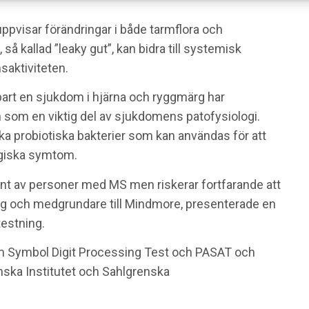
uppvisar förändringar i både tarmflora och
å kallad ”leaky gut”, kan bidra till systemisk
saktiviteten.
art en sjukdom i hjärna och ryggmärg har
n som en viktig del av sjukdomens patofysiologi.
ika probiotiska bakterier som kan användas för att
giska symtom.
ent av personer med MS men riskerar fortfarande att
olog och medgrundare till Mindmore, presenterade en
testning.
om Symbol Digit Processing Test och PASAT och
nska Institutet och Sahlgrenska