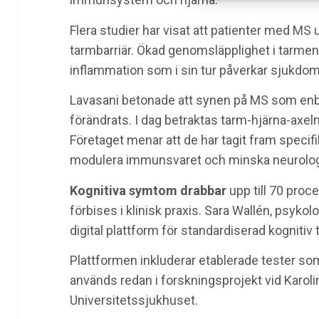
Flera studier har visat att patienter med MS 
tarmbarriär. Ökad genomsläpplighet i tarmen, s
inflammation som i sin tur påverkar sjukdom
Lavasani betonade att synen på MS som enb
förändrats. I dag betraktas tarm-hjärna-axel
Företaget menar att de har tagit fram specif
modulera immunsvaret och minska neurolo
Kognitiva symtom drabbar
upp till 70 proc
förbises i klinisk praxis. Sara Wallén, psyk
digital plattform för standardiserad kognitiv 
Plattformen inkluderar etablerade tester s
används redan i forskningsprojekt vid Karoli
Universitetssjukhuset.