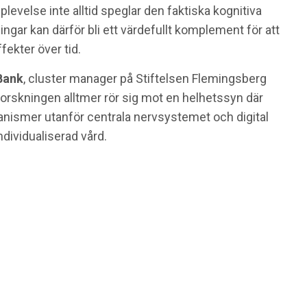
plevelse inte alltid speglar den faktiska kognitiva
gar kan därför bli ett värdefullt komplement för att
ekter över tid.
Bank
, cluster manager på Stiftelsen Flemingsberg
rskningen alltmer rör sig mot en helhetssyn där
nismer utanför centrala nervsystemet och digital
ndividualiserad vård.