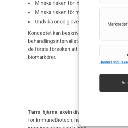
Minska risken för infektioner.
Minska risken för hypogammaglobulinemi
Undvika onödig överbehandling.
Marknadsf
Konceptet kan beskrivas som ett steg mot v
behandlingsintervallet styrs av patientens i
de första försöken att basera en helt indiv
biomarkörer.
Features
Hantera 955-leve
Acc
Säkerställa 
och innehåll
Tarm-hjärna-axeln
diskuterades av
Shahra
för ImmuneBiotech, när han lyfte fram den 
immunsystem och hjärna.