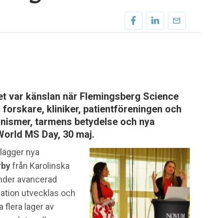
et var känslan när Flemingsberg Science
 forskare, kliniker, patientföreningen och
ismer, tarmens betydelse och nya
 World MS Day, 30 maj.
 lägger nya
rby
från Karolinska
nder avancerad
mation utvecklas och
 flera lager av