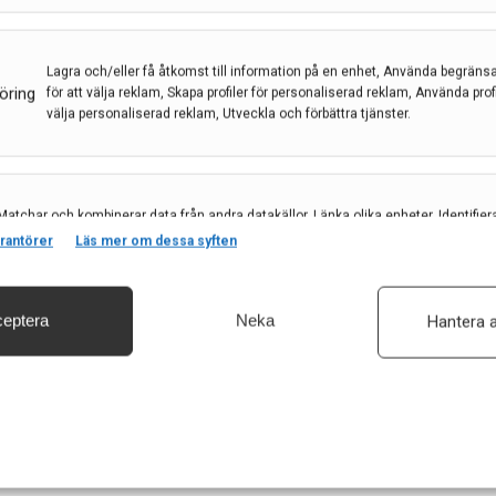
 och andra immunologiska komplikationer.
Lagra och/eller få åtkomst till information på en enhet, Använda begräns
öring
för att välja reklam, Skapa profiler för personaliserad reklam, Använda profil
välja personaliserad reklam, Utveckla och förbättra tjänster.
erklig precisionsmedicin inom MS, där
mmunologiska profil snarare än av kalendern. Ett av
idualiserad behandlingsstrategi på immunologiska
Matchar och kombinerar data från andra datakällor, Länka olika enheter, Identifier
baserat på information som överförs automatiskt.
rantörer
Läs mer om dessa syften
eptera
Neka
Hantera a
säkerhet, förhindra och upptäcka bedrägerier samt åtgärda fel, Leverera och visa
, Spara och meddela dina integritetsval.
m Lavasani
, immunolog vid Lunds universitet och vd
växande evidensen för kopplingen mellan tarm,