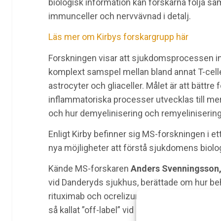
biologisk information kan forskarna följa s
immunceller och nervvävnad i detalj.
Läs mer om Kirbys forskargrupp här
Forskningen visar att sjukdomsprocessen in
komplext samspel mellan bland annat T-celle
astrocyter och gliaceller. Målet är att bättre 
inflammatoriska processer utvecklas till m
och hur demyelinisering och remyelinisering 
Enligt Kirby befinner sig MS-forskningen i e
nya möjligheter att förstå sjukdomens biolog
Kände MS-forskaren
Anders Svenningsson
vid Danderyds sjukhus, berättade om hur be
rituximab och ocrelizumab, kan individualise
så kallat ”off-label” vid MS, det vill säga inget