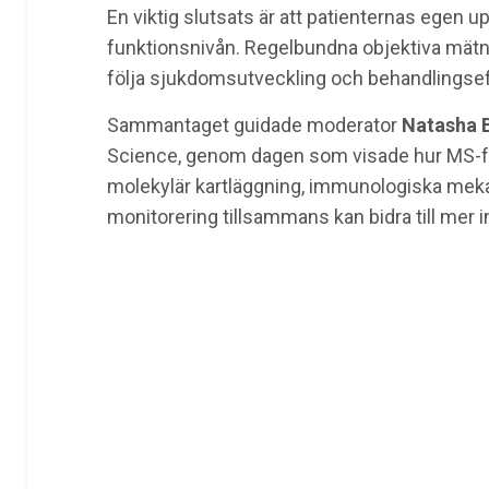
En viktig slutsats är att patienternas egen up
funktionsnivån. Regelbundna objektiva mätnin
följa sjukdomsutveckling och behandlingseff
Sammantaget guidade moderator
Natasha 
Science
, genom dagen som visade hur MS-fo
molekylär kartläggning, immunologiska meka
monitorering tillsammans kan bidra till mer i