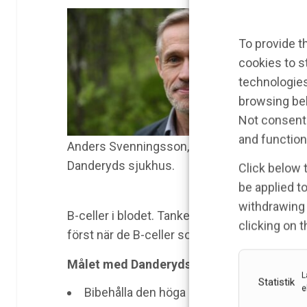
lä
an
To provide t
be
cookies to s
fö
technologies
in
browsing beh
fö
Not consenti
me
and function
Anders Svenningsson, KI och
im
Danderyds sjukhus.
Click below 
Sv
be applied to
ma
withdrawing 
B-celler i blodet. Tanken är att behandlinge
clicking on 
först när de B-celler som driver sjukdomsak
Målet med Danderydsmodellen är att:
L
Statistik
e
Bibehålla den höga effekten mot inflamma