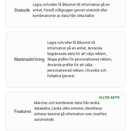
Lagra och/eller få åtkomst till information på en
Statistik
enhet, Förstå målgrupper genom statistik eller
kombinationer av data från olika källor.
Lagra och/eller få åtkomst till
information på en enhet, Använda
begränsade data för att välja reklam,
Marknadsföring
Skapa profiler för personaliserad reklam,
Använda profiler för att välja
personaliserad reklam, Utveckla och
förbättra tjänster.
ALLTID AKTIV
Matchar och kombinerar data från andra
Forskare efterlyser ökad sparsamhet vid
datakällor, Länka olika enheter, Identifierar
Features
strålbehandling av hjärntumörer hos barn
enheter baserat på information som överförs
automatiskt.
Barn som strålbehandlas för hjärntumör löper högre
risk än vuxna att på sikt drabbas av nedsatta kognitiva