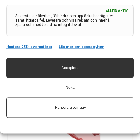
funktioner. Det hänger samman med att barns hjärnor
ALLTID AKTIV
är känsligare för strålbehandling eftersom hjärnan inte
Säkerställa säkerhet, förhindra och upptäcka bedrägerier
samt åtgärda fel, Leverera och visa reklam och innehåll,
är fullt utvecklad.
Spara och meddela dina integritetsval.
21 sep 2023
Hantera 955-leverantörer
Läs mer om dessa syften
Acceptera
Neka
Hantera alternativ