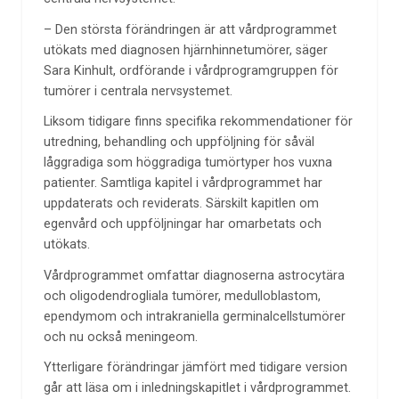
– Den största förändringen är att vårdprogrammet
utökats med diagnosen hjärnhinnetumörer, säger
Sara Kinhult, ordförande i vårdprogramgruppen för
tumörer i centrala nervsystemet.
Liksom tidigare finns specifika rekommendationer för
utredning, behandling och uppföljning för såväl
låggradiga som höggradiga tumörtyper hos vuxna
patienter. Samtliga kapitel i vårdprogrammet har
uppdaterats och reviderats. Särskilt kapitlen om
egenvård och uppföljningar har omarbetats och
utökats.
Vårdprogrammet omfattar diagnoserna astrocytära
och oligodendrogliala tumörer, medulloblastom,
ependymom och intrakraniella germinalcellstumörer
och nu också meningeom.
Ytterligare förändringar jämfört med tidigare version
går att läsa om i inledningskapitlet i vårdprogrammet.