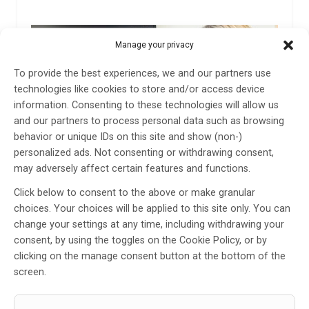
Manage your privacy
To provide the best experiences, we and our partners use
technologies like cookies to store and/or access device
information. Consenting to these technologies will allow us
and our partners to process personal data such as browsing
behavior or unique IDs on this site and show (non-)
personalized ads. Not consenting or withdrawing consent,
may adversely affect certain features and functions.
Click below to consent to the above or make granular
Ny webbutbildning i palliativ vård för läkare
choices. Your choices will be applied to this site only. You can
change your settings at any time, including withdrawing your
Nu släpps en webbutbildning i palliativ vård för alla
consent, by using the toggles on the Cookie Policy, or by
läkare och läkarstuderande. Utbildningen ska bidra till
clicking on the manage consent button at the bottom of the
ökad vårdkvalitet och höjd kompetens inom den
screen.
palliativa vården.
8 dec 2023