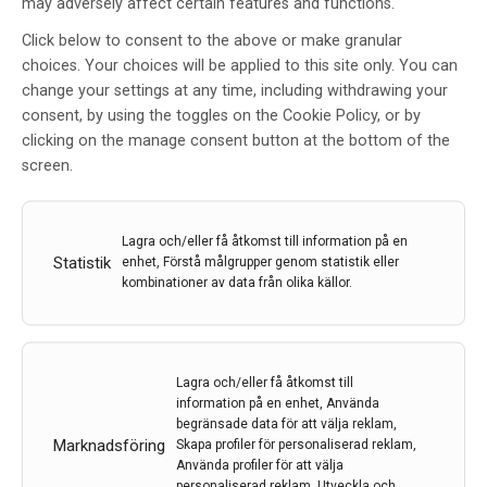
may adversely affect certain features and functions.
Click below to consent to the above or make granular
choices. Your choices will be applied to this site only. You can
change your settings at any time, including withdrawing your
consent, by using the toggles on the Cookie Policy, or by
Sjukdomsmarkörer för
clicking on the manage consent button at the bottom of the
Huntingtons sjukdom
screen.
Av
VALTER NIEMELÄ
17 feb 2021
Lagra och/eller få åtkomst till information på en
Statistik
enhet, Förstå målgrupper genom statistik eller
Etiketter:
CAG-repetitioner
,
Huntingtons sjukdom
,
kombinationer av data från olika källor.
UHDRS
,
VALTER NIEMELÄ
Proteiner i ryggmärgsvätska avslöjar
sjukdomsmekanismer och möjliggör mätning av
Lagra och/eller få åtkomst till
sjukdomsaktivitet vid Huntingtons sjukdom. I denna
information på en enhet, Använda
artikel berättar Valter […]
begränsade data för att välja reklam,
Marknadsföring
Skapa profiler för personaliserad reklam,
LÄS MER...
Använda profiler för att välja
personaliserad reklam, Utveckla och