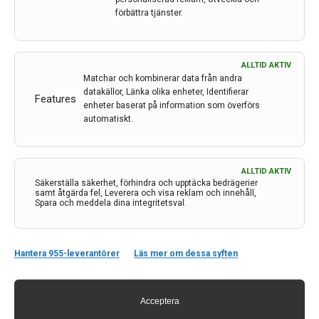
förbättra tjänster.
ALLTID AKTIV
Matchar och kombinerar data från andra
datakällor, Länka olika enheter, Identifierar
Features
enheter baserat på information som överförs
automatiskt.
ALLTID AKTIV
Säkerställa säkerhet, förhindra och upptäcka bedrägerier
Kontakt
samt åtgärda fel, Leverera och visa reklam och innehåll,
Spara och meddela dina integritetsval.
Neurologi i Sverige
c/o Forskaren Office Hub
Hagaplan 4
Hantera 955-leverantörer
Läs mer om dessa syften
113 68 Stockholm
nis@pharma-industry.se
Acceptera