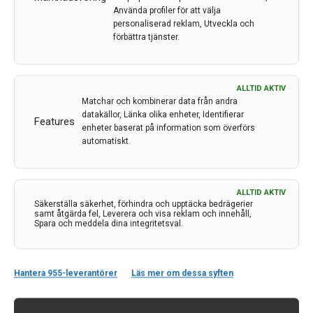
doktor Nils Berginström.
Använda profiler för att välja
personaliserad reklam, Utveckla och
LÄS MER...
förbättra tjänster.
ALLTID AKTIV
Matchar och kombinerar data från andra
datakällor, Länka olika enheter, Identifierar
Features
enheter baserat på information som överförs
automatiskt.
ALLTID AKTIV
Säkerställa säkerhet, förhindra och upptäcka bedrägerier
samt åtgärda fel, Leverera och visa reklam och innehåll,
Spara och meddela dina integritetsval.
Kontakt
Neurologi i Sverige
Hantera 955-leverantörer
Läs mer om dessa syften
c/o Forskaren Office Hub
Hagaplan 4
113 68 Stockholm