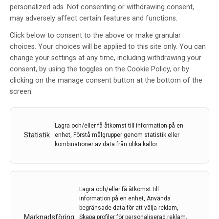
personalized ads. Not consenting or withdrawing consent,
may adversely affect certain features and functions.
Click below to consent to the above or make granular
choices. Your choices will be applied to this site only. You can
change your settings at any time, including withdrawing your
Trötthet efter traumatisk
consent, by using the toggles on the Cookie Policy, or by
skallskada
clicking on the manage consent button at the bottom of the
screen.
Av
Nils Berginström
8 okt 2019
Etiketter:
magnetresonanstomografi
,
Nils Berginström
,
Lagra och/eller få åtkomst till information på en
Statistik
traumatisk skallskada
,
Trötthet
enhet, Förstå målgrupper genom statistik eller
kombinationer av data från olika källor.
Trötthet efter skallskada är ett vanligt symtom som
påverkar patienternas vardag. Hittills har det varit svårt
att hitta sätt att objektivt mäta denna trötthet. Vid
Umeå universitet har man nu studerat funktionell
Lagra och/eller få åtkomst till
magnetresonanstomografi, vilket gav lovande resultat.
information på en enhet, Använda
begränsade data för att välja reklam,
Läs mer i denna artikel av psykolog och medicine
Marknadsföring
Skapa profiler för personaliserad reklam,