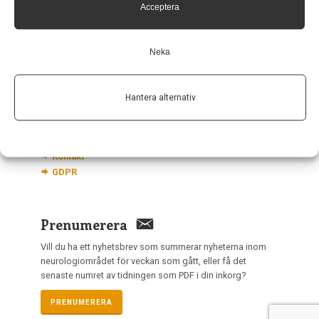
Acceptera
nis@pharma-industry.se
Neka
Länkar
Om Neurologi i Sverige
Hantera alternativ
Utgåvor
Annonsering
Prenumerera
Kontakt
GDPR
Prenumerera
Vill du ha ett nyhetsbrev som summerar nyheterna inom
neurologiområdet för veckan som gått, eller få det
senaste numret av tidningen som PDF i din inkorg?
PRENUMERERA