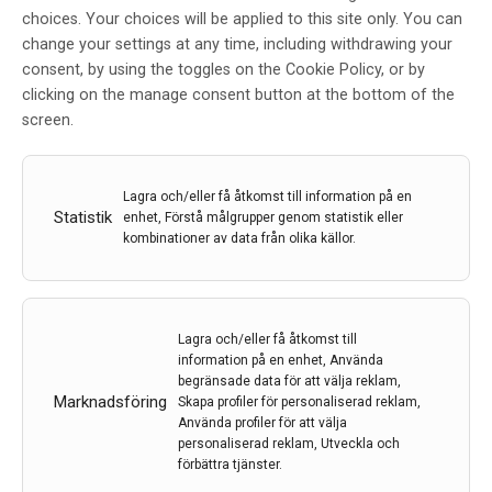
choices. Your choices will be applied to this site only. You can
Tidsuppfattning kan avslöja
change your settings at any time, including withdrawing your
demens
consent, by using the toggles on the Cookie Policy, or by
clicking on the manage consent button at the bottom of the
Av
Forte
screen.
18 okt 2023
Etiketter:
Demens
,
Forte
,
tidshjälpmedel
,
tidsuppfattning
Lagra och/eller få åtkomst till information på en
Statistik
För en demenssjuk kan tio minuter kännas som en dag.
enhet, Förstå målgrupper genom statistik eller
kombinationer av data från olika källor.
Ny forskning visar att elektroniska kalendrar är en bra
hjälp i vardagen. Men studien visar också att en
mätning av människors tidsuppfattning skulle kunna
leda till att fler får diagnos och insatser tidigt.
Lagra och/eller få åtkomst till
information på en enhet, Använda
LÄS MER...
begränsade data för att välja reklam,
Marknadsföring
Skapa profiler för personaliserad reklam,
Använda profiler för att välja
personaliserad reklam, Utveckla och
förbättra tjänster.