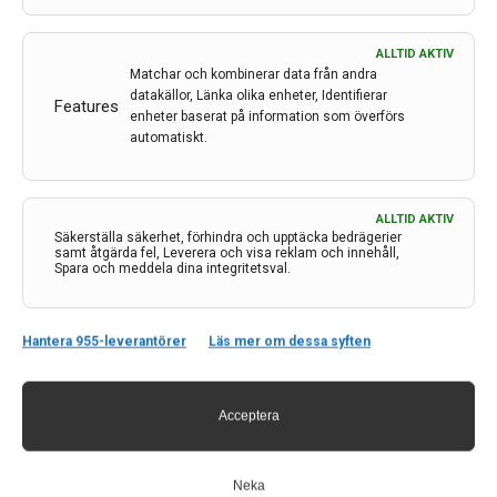
ALLTID AKTIV
Matchar och kombinerar data från andra
datakällor, Länka olika enheter, Identifierar
Features
enheter baserat på information som överförs
automatiskt.
Kontakt
ALLTID AKTIV
Säkerställa säkerhet, förhindra och upptäcka bedrägerier
Neurologi i Sverige
samt åtgärda fel, Leverera och visa reklam och innehåll,
Spara och meddela dina integritetsval.
c/o Forskaren Office Hub
Hagaplan 4
113 68 Stockholm
Hantera 955-leverantörer
Läs mer om dessa syften
nis@pharma-industry.se
Acceptera
Länkar
Om Neurologi i Sverige
Neka
Utgåvor