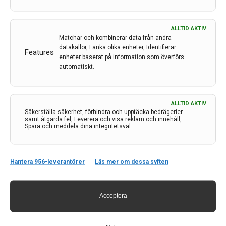
ALLTID AKTIV
Matchar och kombinerar data från andra
datakällor, Länka olika enheter, Identifierar
Features
enheter baserat på information som överförs
automatiskt.
Kontakt
ALLTID AKTIV
Säkerställa säkerhet, förhindra och upptäcka bedrägerier
samt åtgärda fel, Leverera och visa reklam och innehåll,
Neurologi i Sverige
Spara och meddela dina integritetsval.
c/o Forskaren Office Hub
Hagaplan 4
113 68 Stockholm
Hantera 956-leverantörer
Läs mer om dessa syften
nis@pharma-industry.se
Acceptera
Länkar
Om Neurologi i Sverige