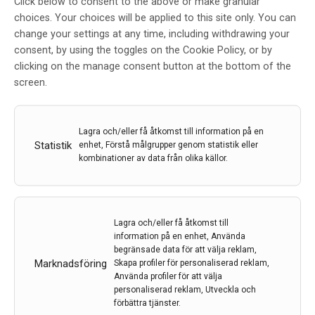
Click below to consent to the above or make granular
Första laserbehandlingen av
choices. Your choices will be applied to this site only. You can
change your settings at any time, including withdrawing your
temporallobsepilepsi
consent, by using the toggles on the Cookie Policy, or by
Av
Region Östergötland
clicking on the manage consent button at the bottom of the
screen.
16 maj 2022
Etiketter:
Region Östergötland
,
temporallobsepilepsi
Lagra och/eller få åtkomst till information på en
Landets första laserbehandling av temporallobsepilepsi
Statistik
enhet, Förstå målgrupper genom statistik eller
har genomförts vid Universitetssjukhuset i Linköping.
kombinationer av data från olika källor.
Sjukdomen är svårbehandlad med medicin, och
jämfört med öppen kirurgi ger den nya metoden
mindre risk för komplikationer. Ofta kan patienten åka
hem dagen därpå.
Lagra och/eller få åtkomst till
information på en enhet, Använda
begränsade data för att välja reklam,
LÄS MER...
Marknadsföring
Skapa profiler för personaliserad reklam,
Använda profiler för att välja
personaliserad reklam, Utveckla och
förbättra tjänster.