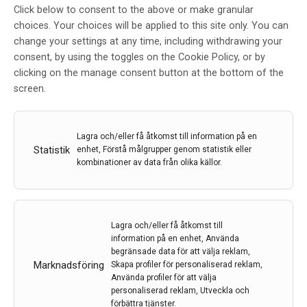
Click below to consent to the above or make granular
Mutationer i
choices. Your choices will be applied to this site only. You can
neurochondringenen kopplas till
change your settings at any time, including withdrawing your
epilepsi
consent, by using the toggles on the Cookie Policy, or by
clicking on the manage consent button at the bottom of the
Av
Redaktion
screen.
15 mar 2021
Etiketter:
Epilepsi
,
mutation
,
neurokondringen
,
Niklas
Lagra och/eller få åtkomst till information på en
Dahl
,
språkutveckling
,
Uppsala universitet
Statistik
enhet, Förstå målgrupper genom statistik eller
kombinationer av data från olika källor.
Mutationer i genen för neurochondrin kan bidra till att
epilepsi, försenad språkutveckling och
utvecklingsstörning uppstår. Mutationen innebär en
genförändring som kraftigt försämrar kontakter och
Lagra och/eller få åtkomst till
signalöverföring mellan nervcellerna i hjärnan.
information på en enhet, Använda
begränsade data för att välja reklam,
LÄS MER...
Marknadsföring
Skapa profiler för personaliserad reklam,
Använda profiler för att välja
personaliserad reklam, Utveckla och
förbättra tjänster.