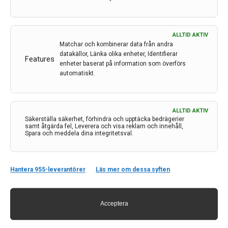
ALLTID AKTIV
Matchar och kombinerar data från andra
datakällor, Länka olika enheter, Identifierar
Features
enheter baserat på information som överförs
automatiskt.
ALLTID AKTIV
Kontakt
Säkerställa säkerhet, förhindra och upptäcka bedrägerier
samt åtgärda fel, Leverera och visa reklam och innehåll,
Spara och meddela dina integritetsval.
Neurologi i Sverige
c/o Forskaren Office Hub
Hagaplan 4
113 68 Stockholm
Hantera 955-leverantörer
Läs mer om dessa syften
nis@pharma-industry.se
Acceptera
Länkar