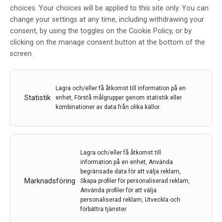
choices. Your choices will be applied to this site only. You can
​Ny forskning om läkemedel mot
change your settings at any time, including withdrawing your
ALS
consent, by using the toggles on the Cookie Policy, or by
clicking on the manage consent button at the bottom of the
Av
Region västerbotten
screen.
24 jul 2020
Etiketter:
ALS
,
Norrlands Universitetssjukhus
,
Region
Lagra och/eller få åtkomst till information på en
Västerbotten
,
SOD1 genen
,
Umeå Universitet
Statistik
enhet, Förstå målgrupper genom statistik eller
kombinationer av data från olika källor.
Ett genombrott för ALS-forskning kan vara på gång. En
studie vid bland annat Norrlands universitetssjukhus
och Umeå universitet har visat positiva resultat på
ALS-patienter som fått testa ny genterapi.
Lagra och/eller få åtkomst till
information på en enhet, Använda
LÄS MER...
begränsade data för att välja reklam,
Marknadsföring
Skapa profiler för personaliserad reklam,
Använda profiler för att välja
personaliserad reklam, Utveckla och
förbättra tjänster.