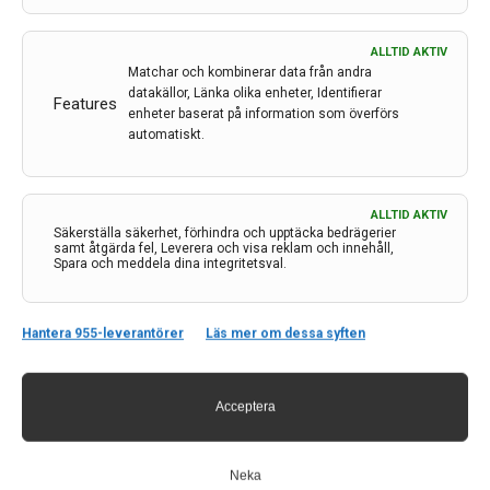
ALLTID AKTIV
Matchar och kombinerar data från andra
datakällor, Länka olika enheter, Identifierar
Features
enheter baserat på information som överförs
automatiskt.
Kontakt
ALLTID AKTIV
Säkerställa säkerhet, förhindra och upptäcka bedrägerier
Neurologi i Sverige
samt åtgärda fel, Leverera och visa reklam och innehåll,
c/o Forskaren Office Hub
Spara och meddela dina integritetsval.
Hagaplan 4
113 68 Stockholm
Hantera 955-leverantörer
Läs mer om dessa syften
nis@pharma-industry.se
Acceptera
Länkar
Om Neurologi i Sverige
Utgåvor
Neka