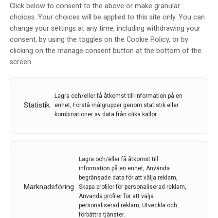
Click below to consent to the above or make granular
Ny app ska ge kunskap om
choices. Your choices will be applied to this site only. You can
gnagarburna sjukdomar
change your settings at any time, including withdrawing your
consent, by using the toggles on the Cookie Policy, or by
Av
SLU, Sveriges Lantbruksuniversitet
clicking on the manage consent button at the bottom of the
13 nov 2020
screen.
Etiketter:
App
,
borrelios
,
Fästing
,
harpest
,
Mus i hus
,
SLU
,
sorkfeber
Lagra och/eller få åtkomst till information på en
Statistik
När gnagare söker skydd i hus och uthus riskerar vi
enhet, Förstå målgrupper genom statistik eller
kombinationer av data från olika källor.
människor att smittas av sjukdomar som djuren bär på.
För att få mer kunskap om gnagarnas
inomhusvistelser och spridningsrisken för gnagarburna
sjukdomar efterlyser nu forskare vid SLU allmänhetens
Lagra och/eller få åtkomst till
hjälp med att rapportera in fynd i appen Mus i hus.
information på en enhet, Använda
begränsade data för att välja reklam,
LÄS MER...
Marknadsföring
Skapa profiler för personaliserad reklam,
Använda profiler för att välja
personaliserad reklam, Utveckla och
förbättra tjänster.