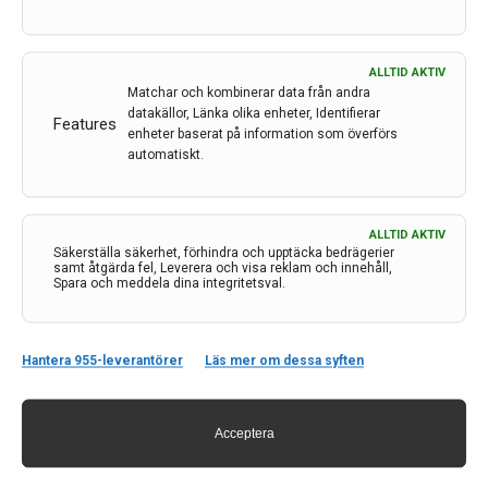
ALLTID AKTIV
Matchar och kombinerar data från andra
datakällor, Länka olika enheter, Identifierar
Features
enheter baserat på information som överförs
automatiskt.
ALLTID AKTIV
Kontakt
Säkerställa säkerhet, förhindra och upptäcka bedrägerier
samt åtgärda fel, Leverera och visa reklam och innehåll,
Spara och meddela dina integritetsval.
Neurologi i Sverige
c/o Forskaren Office Hub
Hagaplan 4
113 68 Stockholm
Hantera 955-leverantörer
Läs mer om dessa syften
nis@pharma-industry.se
Acceptera
Länkar