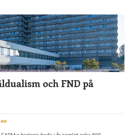
äldualism och FND på
evi