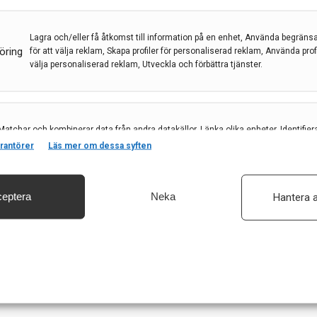
s som sträcker sig in i tiden då denna krönika av
Lagra och/eller få åtkomst till information på en enhet, Använda begräns
öring
för att välja reklam, Skapa profiler för personaliserad reklam, Använda profil
välja personaliserad reklam, Utveckla och förbättra tjänster.
Matchar och kombinerar data från andra datakällor, Länka olika enheter, Identifier
baserat på information som överförs automatiskt.
rantörer
Läs mer om dessa syften
eptera
Neka
Hantera a
säkerhet, förhindra och upptäcka bedrägerier samt åtgärda fel, Leverera och visa
, Spara och meddela dina integritetsval.