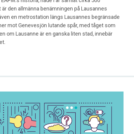
 EAPM:s historia, hade i år samlat cirka 500
ket är den allmänna benämningen på Lausannes
 även en metrostation längs Lausannes begränsade
a, ner mot Genevesjön lutande spår, med tåget som
Även om Lausanne är en ganska liten stad, innebär
et.