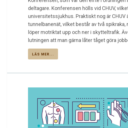
Konferensen, som var den elfte i ordningen i
deltagare. Konferensen hölls vid CHUV, vil
universitetssjukhus. Praktiskt nog är CHUV
tunnelbanenät, vilket består av två spikrak
löper motriktat upp och ner i skytteltrafik. 
lutningen att man gärna låter tåget göra jobb
LÄS MER...