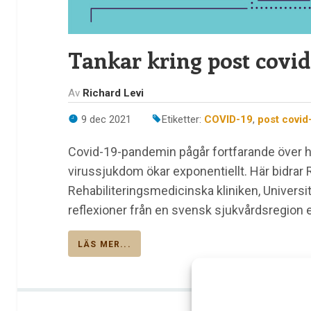
Tankar kring post covi
Av
Richard Levi
9 dec 2021
Etiketter:
COVID-19
,
post covi
Covid-19-pandemin pågår fortfarande över 
virussjukdom ökar exponentiellt. Här bidrar 
Rehabiliteringsmedicinska kliniken, Universi
reflexioner från en svensk sjukvårdsregion 
LÄS MER...