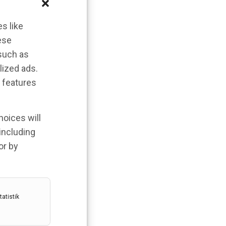
s like
ese
 such as
lized ads.
 features
hoices will
 including
or by
atistik