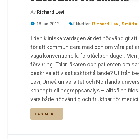
Av
Richard Levi
18 jan 2013
Etiketter:
Richard Levi
,
Smärta
I den kliniska vardagen är det nödvändigt at
för att kommunicera med och om våra patient
vaga konventionella förståelsen duger. Men
förvirring. Talar läkaren och patienten om
beskriva ett visst sakförhållande? Utifrån b
Levi, Umeå universitet och Norrlands univers
konceptuell begreppsanalys – alltså en filos
vara både nödvändig och fruktbar för medici
LÄS MER...