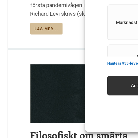
första pandemivågen i regionen, med en svan
Richard Levi skrivs (slutet av oktober 2020).
Marknadsf
LÄS MER...
Features
Hantera 955-leve
Acc
Säkerställa 
och innehåll
Filosofiskt om smärta