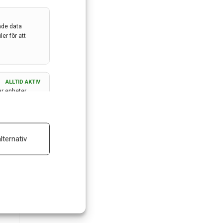
ade data
er för att
ALLTID AKTIV
ar enheter
ALLTID AKTIV
lternativ
 reklam