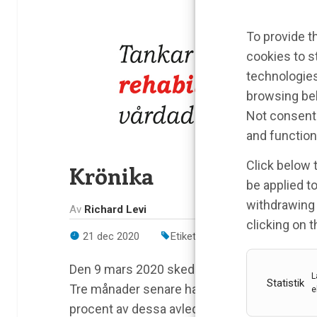
To provide t
cookies to s
technologies
browsing beh
Not consenti
and function
Click below 
Krönika
be applied to
withdrawing 
Av
Richard Levi
clicking on 
21 dec 2020
Etiketter:
COVID-19
,
Richard L
Den 9 mars 2020 skedde den första sjukhus
L
Statistik
Tre månader senare hade mer än 700 perso
e
procent av dessa avled på sjukhuset. Perio