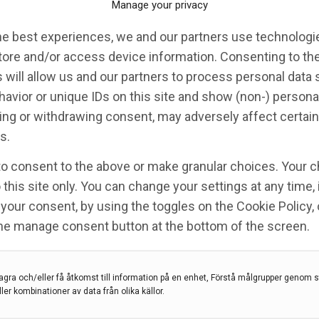
Manage your privacy
he best experiences, we and our partners use technologie
tore and/or access device information. Consenting to th
 will allow us and our partners to process personal data
avior or unique IDs on this site and show (non-) persona
ng or withdrawing consent, may adversely affect certain
s.
to consent to the above or make granular choices. Your c
 this site only. You can change your settings at any time,
your consent, by using the toggles on the Cookie Policy, 
the manage consent button at the bottom of the screen.
evi
inläggningen med covid-19 i Region Östergötland.
agra och/eller få åtkomst till information på en enhet, Förstå målgrupper genom st
ner sjukhusvårdats med samma diagnos. Cirka 20
ller kombinationer av data från olika källor.
den mars till maj motsvarade merparten av den