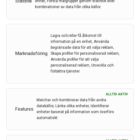
Statistik
enhet, Förstå målgrupper genom statistik eller
kombinationer av data från olika källor.
Åldersrelaterad skörhet i
relation till dödlighet, demens
och polyfarmaci
Lagra och/eller få åtkomst till
information på en enhet, Använda
Av
Karolinska Institutet
begränsade data för att välja reklam,
2 feb 2023
Marknadsföring
Skapa profiler för personaliserad reklam,
Använda profiler för att välja
Etiketter:
Demens
,
Karolinska Institutet
,
polyfarmaci
,
personaliserad reklam, Utveckla och
skörhet
förbättra tjänster.
Skörhet kan definieras som ett åldersrelaterat
syndrom av fysiologisk nedgång, som kännetecknas av
ALLTID AKTIV
påtaglig sårbarhet för negativa hälsoeffekter. Det
Matchar och kombinerar data från andra
utgör ett ökande folkhälsoproblem i takt med att det
datakällor, Länka olika enheter, Identifierar
Features
blir fler och fler riktigt gamla i befolkningen.
enheter baserat på information som överförs
automatiskt.
LÄS MER...