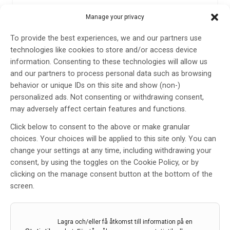
Ny läkemedelsplan ska främja
Manage your privacy
äldres patientsäkerhet
To provide the best experiences, we and our partners use
Av
Jönköping University
technologies like cookies to store and/or access device
information. Consenting to these technologies will allow us
13 jul 2023
and our partners to process personal data such as browsing
Etiketter:
äldre
,
Jönköping University
,
patientsäkerhet
,
behavior or unique IDs on this site and show (non-)
polyfarmaci
personalized ads. Not consenting or withdrawing consent,
may adversely affect certain features and functions.
Äldre personer med polyfarmaci (många förskrivna
läkemedel) löper en ökad risk att skadas av mediciner,
Click below to consent to the above or make granular
vilket är en global patientsäkerhetsutmaning. Äldre
choices. Your choices will be applied to this site only. You can
personers deltagande i sin egen vård kan öka
change your settings at any time, including withdrawing your
patientsäkerheten. Ny forskning från Jönköping
consent, by using the toggles on the Cookie Policy, or by
University har tittat närmare på detta och har bland
clicking on the manage consent button at the bottom of the
annat tagit fram en prototyp till en ny läkemedelsplan.
screen.
LÄS MER...
Lagra och/eller få åtkomst till information på en