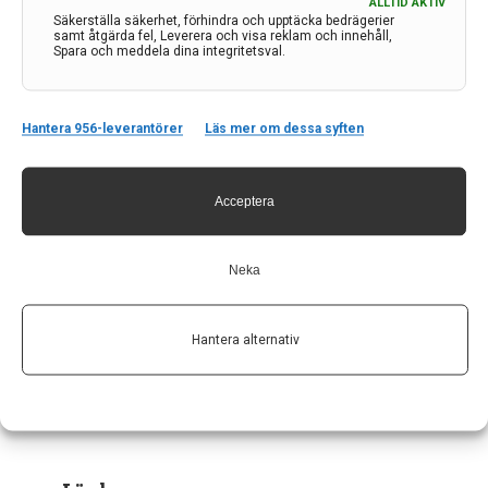
ALLTID AKTIV
Säkerställa säkerhet, förhindra och upptäcka bedrägerier
samt åtgärda fel, Leverera och visa reklam och innehåll,
Spara och meddela dina integritetsval.
Hantera 956-leverantörer
Läs mer om dessa syften
Acceptera
Kontakt
Neka
Neurologi i Sverige
c/o Forskaren Office Hub
Hantera alternativ
Hagaplan 4
113 68 Stockholm
nis@pharma-industry.se