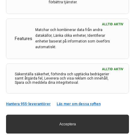
förbättra tjänster.
ALLTID AKTIV
Matchar och kombinerar data från andra
datakällor, Länka olika enheter, Identifierar
Features
enheter baserat på information som överförs
automatiskt.
ALLTID AKTIV
Kontakt
Säkerställa säkerhet, förhindra och upptäcka bedrägerier
samt åtgärda fel, Leverera och visa reklam och innehåll,
Spara och meddela dina integritetsval.
Neurologi i Sverige
c/o Forskaren Office Hub
Hagaplan 4
Hantera 955-leverantörer
Läs mer om dessa syften
113 68 Stockholm
nis@pharma-industry.se
Acceptera