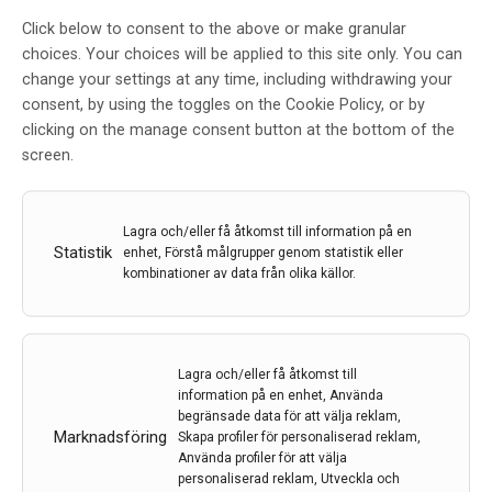
Pfizers genterapi för Duchennes
Click below to consent to the above or make granular
choices. Your choices will be applied to this site only. You can
muskeldystrofi får fast track-
change your settings at any time, including withdrawing your
status av FDA
consent, by using the toggles on the Cookie Policy, or by
clicking on the manage consent button at the bottom of the
Av
Pfizer
screen.
13 okt 2020
Etiketter:
DMD
,
Duchennes muskeldystrofi
,
FDA
,
PF-
06939926
,
Pfizer
Lagra och/eller få åtkomst till information på en
Statistik
enhet, Förstå målgrupper genom statistik eller
Pfizers genterapikandidat (PF-06939926) för
kombinationer av data från olika källor.
behandling av Duchennes muskeldystrofi (DMD) har
beviljats ”fast track designation” av den amerikanska
läkemedelsmyndigheten FDA. Kandidaten utvärderas
för närvarande med avseende på effekt och säkerhet i
Lagra och/eller få åtkomst till
pojkar med DMD.
information på en enhet, Använda
begränsade data för att välja reklam,
Marknadsföring
Skapa profiler för personaliserad reklam,
LÄS MER...
Använda profiler för att välja
personaliserad reklam, Utveckla och