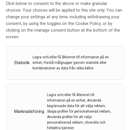
Click below to consent to the above or make granular
Protein i hjärnan kopplat till
choices. Your choices will be applied to this site only. You can
både stress och depression
change your settings at any time, including withdrawing your
consent, by using the toggles on the Cookie Policy, or by
Av
Karolinska Institutet
clicking on the manage consent button at the bottom of the
6 okt 2020
screen.
Etiketter:
Karolinska Institutet
,
p11
,
Per Svenningsson
,
protein
,
serotonin
,
Vasco Sousa
Lagra och/eller få åtkomst till information på en
Statistik
Proteinet p11 i hjärnan är viktigt både för funktionen
enhet, Förstå målgrupper genom statistik eller
kombinationer av data från olika källor.
av den humörreglerande substansen serotonin och för
frisättningen av stresshormoner. Åtminstone hos
möss. Upptäckten, som gjorts av forskare vid
Karolinska institutet, kan få betydelse för utvecklingen
Lagra och/eller få åtkomst till
av nya läkemedel mot depression och ångest.
information på en enhet, Använda
begränsade data för att välja reklam,
LÄS MER...
Marknadsföring
Skapa profiler för personaliserad reklam,
Använda profiler för att välja
personaliserad reklam, Utveckla och
förbättra tjänster.