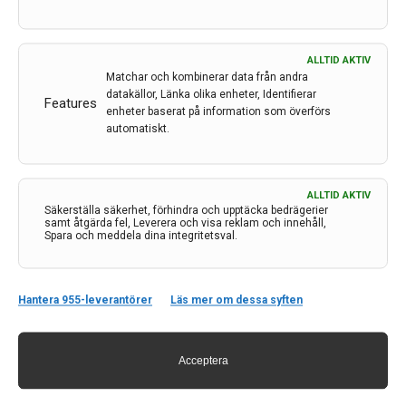
ALLTID AKTIV
Matchar och kombinerar data från andra
datakällor, Länka olika enheter, Identifierar
Features
enheter baserat på information som överförs
automatiskt.
ALLTID AKTIV
Kontakt
Säkerställa säkerhet, förhindra och upptäcka bedrägerier
samt åtgärda fel, Leverera och visa reklam och innehåll,
Spara och meddela dina integritetsval.
Neurologi i Sverige
c/o Forskaren Office Hub
Hagaplan 4
113 68 Stockholm
Hantera 955-leverantörer
Läs mer om dessa syften
nis@pharma-industry.se
Acceptera
Länkar