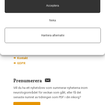
Hagaplan 4
Acceptera
113 68 Stockholm
nis@pharma-industry.se
Neka
Länkar
Hantera alternativ
Om Neurologi i Sverige
Utgåvor
Annonsering
Prenumerera
Kontakt
GDPR
Prenumerera
Vill du ha ett nyhetsbrev som summerar nyheterna inom
neurologiområdet för veckan som gått, eller få det
senaste numret av tidningen som PDF i din inkorg?