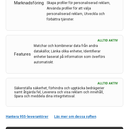
Ahmed, docent och Ulf Eriksson, professor, samtliga
Marknadsföring
Skapa profiler för personaliserad reklam,
Använda profiler för att välja
vid Karolinska Institutet.
personaliserad reklam, Utveckla och
förbättra tjänster.
LÄS MER...
ALLTID AKTIV
Matchar och kombinerar data från andra
datakällor, Länka olika enheter, Identifierar
Features
enheter baserat på information som överförs
automatiskt.
ALLTID AKTIV
Säkerställa säkerhet, förhindra och upptäcka bedrägerier
samt åtgärda fel, Leverera och visa reklam och innehåll,
Spara och meddela dina integritetsval.
Kontakt
Hantera 955-leverantörer
Läs mer om dessa syften
Neurologi i Sverige
c/o Forskaren Office Hub