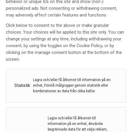
behavior or unique IDs on this site and show (non-)
personalized ads. Not consenting or withdrawing consent,
may adversely affect certain features and functions.
Click below to consent to the above or make granular
choices. Your choices will be applied to this site only. You can
Tyrosinkinashämning med
change your settings at any time, including withdrawing your
IMATINIB – genombrott för en ny
consent, by using the toggles on the Cookie Policy, or by
behandling av AKUT STROKE?
clicking on the manage consent button at the bottom of the
screen.
Av
Nils Wahlgren, Niaz Ahmed, Ulf Eriksson
5 maj 2017
Lagra och/eller få åtkomst till information på en
Etiketter:
imatinib
,
Niaz Ahmed
,
Nils Wahlgren
,
Stroke
,
Ulf
Statistik
enhet, Förstå målgrupper genom statistik eller
Eriksson
kombinationer av data från olika källor.
Ett läkemedel som brukar användas mot leukemi,
imatinib, har visat sig återställa följderna av stroke och
minska andelen drabbade med bestående
Lagra och/eller få åtkomst till
funktionsnedsättningar eller död. Det visar en studie
information på en enhet, Använda
som presenteras här av Nils Wahlgren, professor, Niaz
begränsade data för att välja reklam,