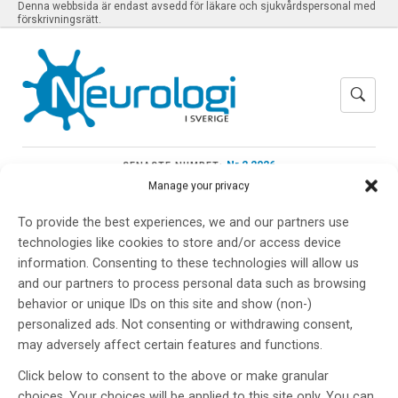
Denna webbsida är endast avsedd för läkare och sjukvårdspersonal med
förskrivningsrätt.
Nr 2 2026
SENASTE NUMRET:
Manage your privacy
To provide the best experiences, we and our partners use
technologies like cookies to store and/or access device
Meny
information. Consenting to these technologies will allow us
and our partners to process personal data such as browsing
behavior or unique IDs on this site and show (non-)
personalized ads. Not consenting or withdrawing consent,
neurotrauma
may adversely affect certain features and functions.
Click below to consent to the above or make granular
choices. Your choices will be applied to this site only. You can