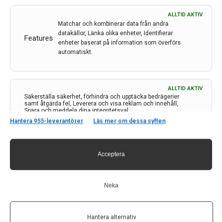
ALLTID AKTIV
Matchar och kombinerar data från andra
datakällor, Länka olika enheter, Identifierar
Features
enheter baserat på information som överförs
Kontakt
automatiskt.
Neurologi i Sverige
c/o Forskaren Office Hub
ALLTID AKTIV
Hagaplan 4
Säkerställa säkerhet, förhindra och upptäcka bedrägerier
113 68 Stockholm
samt åtgärda fel, Leverera och visa reklam och innehåll,
Spara och meddela dina integritetsval.
nis@pharma-industry.se
Hantera 955-leverantörer
Läs mer om dessa syften
Länkar
Acceptera
Om Neurologi i Sverige
Utgåvor
Neka
Annonsering
Prenumerera
Kontakt
Hantera alternativ
GDPR