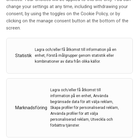
change your settings at any time, including withdrawing your
Neurotrauma 2025 – konferens
consent, by using the toggles on the Cookie Policy, or by
om traumatiska hjärnskador
clicking on the manage consent button at the bottom of the
screen.
Av
Neurotrauma 2025
13 feb 2025
Etiketter:
neurotrauma
Lagra och/eller få åtkomst till information på en
Vetenskaplig konferens om traumatiska hjärnskador
Statistik
enhet, Förstå målgrupper genom statistik eller
hos barn, ungdomar och vuxna arrangeras i april i Aula
kombinationer av data från olika källor.
Medica, Karolinska Institutet i Stockholm.
LÄS MER...
Lagra och/eller få åtkomst till
information på en enhet, Använda
begränsade data för att välja reklam,
Marknadsföring
Skapa profiler för personaliserad reklam,
Använda profiler för att välja
personaliserad reklam, Utveckla och
förbättra tjänster.